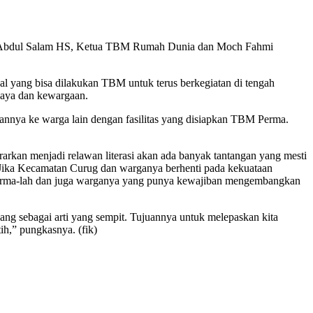
ang, Abdul Salam HS, Ketua TBM Rumah Dunia dan Moch Fahmi
 hal yang bisa dilakukan TBM untuk terus berkegiatan di tengah
budaya dan kewargaan.
kannya ke warga lain dengan fasilitas yang disiapkan TBM Perma.
an menjadi relawan literasi akan ada banyak tantangan yang mesti
i. Jika Kecamatan Curug dan warganya berhenti pada kekuataan
Perma-lah dan juga warganya yang punya kewajiban mengembangkan
dang sebagai arti yang sempit. Tujuannya untuk melepaskan kita
ih,” pungkasnya. (fik)