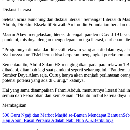
Diskusi Literasi
Setelah acara launching dan diskusi literasi “Semangat Literasi
Abduh, Direktur Eksekutif Suwaib Amiruddin Foundation berjalan de
Masrur Alawi menjelaskan, literasi di tengah pandemi Covid-19 bisa da
pandemi, misalnya dengan mengedepankan tiga literasi, dari enam litetas
“Programnya dimulai dari life skill relawan yang ada di dalamnya, 
Syukur-syukur TBM Perma bisa berperan mengangkat perekonomian 
Sementara itu, Abdul Salam HS mengingatkan pada para relawan TB
dihadapi, ditambah lagi saat pandemi seperti sekarang ini. “Pandem
Sumber Daya Alam saja, Curug hanya akan menjadi perlintasan ora
potensi-potensi yang ada di Curug,” katanya.
Hal yang sama disampaikan Fahmi Abduh, menurutnya literasi hari ini 
semua dari kebodohan dan kemiskinan. “Hal itu timbul karena daya li
Membagikan:
500 Guru Ngaji dan Marbot Masjid se-Banten Mendapat Bantuan
Seb
Haji Abun: Rasul Pertama Adalah Nabi Nuh A.S.
Berikutnya