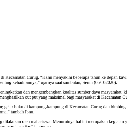
 di Kecamatan Curug, “Kami menyakini beberapa tahun ke depan kaw
enting kehadirannya,” ujarnya saat sambutan, Senin (05/102020).
ningkatkan dan mengembangkan kualitas sumber daya masyarakat, k
 menghasilkan out put yang maksimal bagi masyarakat di Kecamatan Cu
 gelar buku di kampung-kampung di Kecamatan Curug dan bimbingan be
rma,” tambah Ibnu.
g dilakukan oleh mahasiswa. Menurutnya hal ini merupakan kegiatan
an warga sekitar,” harapnya.