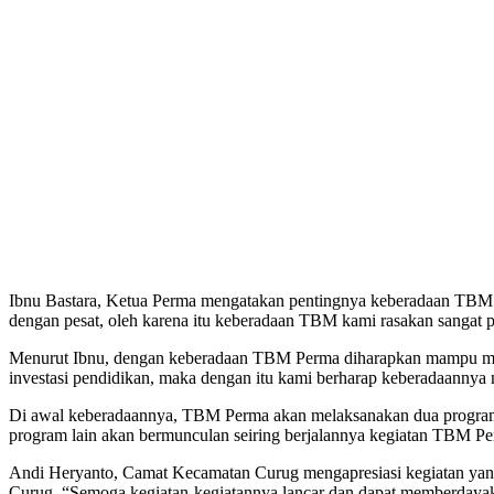
Ibnu Bastara, Ketua Perma mengatakan pentingnya keberadaan TBM
dengan pesat, oleh karena itu keberadaan TBM kami rasakan sangat p
Menurut Ibnu, dengan keberadaan TBM Perma diharapkan mampu me
investasi pendidikan, maka dengan itu kami berharap keberadaannya
Di awal keberadaannya, TBM Perma akan melaksanakan dua program;
program lain akan bermunculan seiring berjalannya kegiatan TBM Pe
Andi Heryanto, Camat Kecamatan Curug mengapresiasi kegiatan yan
Curug. “Semoga kegiatan-kegiatannya lancar dan dapat memberdayak