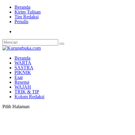
Beranda
Kirim Tulisan
Tim Redaksi
Penulis
Beranda
WARTA
SASTRA
PIKNIK
Esai
Resensi
WAJAH
TRIK & TIP
Kolom Redaksi
Pilih Halaman