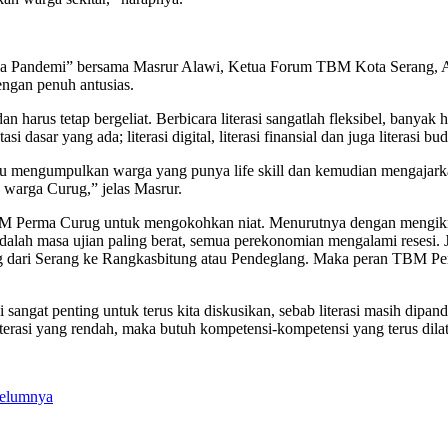
 di Masa Pandemi” bersama Masrur Alawi, Ketua Forum TBM Kota Ser
ngan penuh antusias.
n harus tetap bergeliat. Berbicara literasi sangatlah fleksibel, banyak
i dasar yang ada; literasi digital, literasi finansial dan juga literasi 
atau mengumpulkan warga yang punya life skill dan kemudian mengajar
warga Curug,” jelas Masrur.
M Perma Curug untuk mengokohkan niat. Menurutnya dengan mengikrark
i adalah masa ujian paling berat, semua perekonomian mengalami reses
ng dari Serang ke Rangkasbitung atau Pendeglang. Maka peran TBM 
sangat penting untuk terus kita diskusikan, sebab literasi masih dipan
terasi yang rendah, maka butuh kompetensi-kompetensi yang terus dilat
elumnya