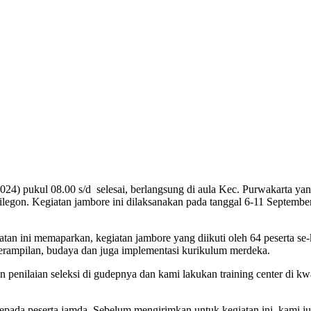
/2024) pukul 08.00 s/d selesai, berlangsung di aula Kec. Purwakarta 
legon. Kegiatan jambore ini dilaksanakan pada tanggal 6-11 Septembe
tan ini memaparkan, kegiatan jambore yang diikuti oleh 64 peserta se
eterampilan, budaya dan juga implementasi kurikulum merdeka.
 penilaian seleksi di gudepnya dan kami lakukan training center di k
a peserta jamda. Sebelum mengirimkan untuk kegiatan ini, kami juga