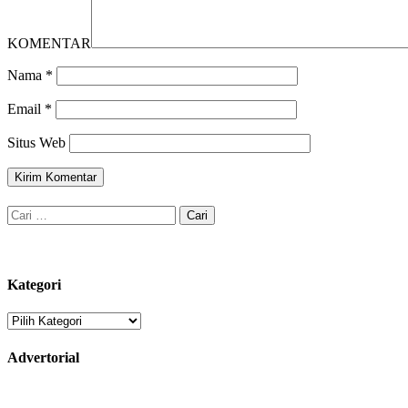
KOMENTAR
Nama
*
Email
*
Situs Web
Cari
untuk:
Kategori
Kategori
Advertorial