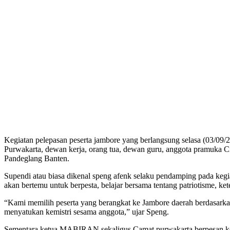
Kegiatan pelepasan peserta jambore yang berlangsung selasa (03/09
Purwakarta, dewan kerja, orang tua, dewan guru, anggota pramuka Ci
Pandeglang Banten.
Supendi atau biasa dikenal speng afenk selaku pendamping pada kegia
akan bertemu untuk berpesta, belajar bersama tentang patriotisme, k
“Kami memilih peserta yang berangkat ke Jambore daerah berdasarkan
menyatukan kemistri sesama anggota,” ujar Speng.
Sementara ketua MABIRAN sekaligus Camat purwakarta berpesan kepad