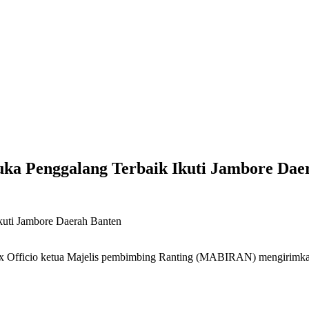
ka Penggalang Terbaik Ikuti Jambore Dae
icio ketua Majelis pembimbing Ranting (MABIRAN) mengirimkan 7