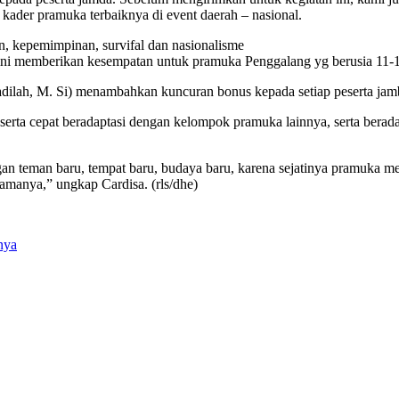
kader pramuka terbaiknya di event daerah – nasional.
n, kepemimpinan, survifal dan nasionalisme
 ini memberikan kesempatan untuk pramuka Penggalang yg berusia 11-15
dilah, M. Si) menambahkan kuncuran bonus kepada setiap peserta jamb
eserta cepat beradaptasi dengan kelompok pramuka lainnya, serta ber
gan teman baru, tempat baru, budaya baru, karena sejatinya pramuka m
tamanya,” ungkap Cardisa. (rls/dhe)
nya