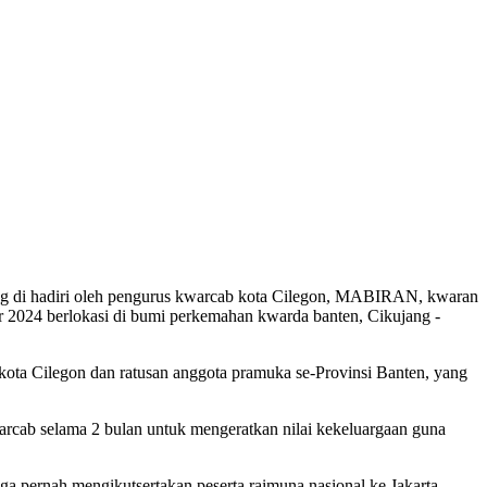
yang di hadiri oleh pengurus kwarcab kota Cilegon, MABIRAN, kwaran
r 2024 berlokasi di bumi perkemahan kwarda banten, Cikujang -
-kota Cilegon dan ratusan anggota pramuka se-Provinsi Banten, yang
warcab selama 2 bulan untuk mengeratkan nilai kekeluargaan guna
 pernah mengikutsertakan peserta raimuna nasional ke Jakarta