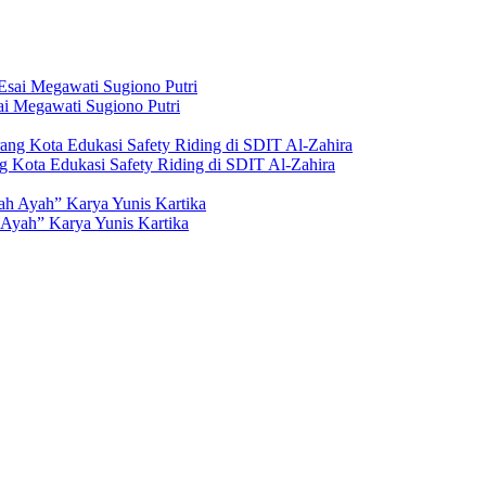
i Megawati Sugiono Putri
g Kota Edukasi Safety Riding di SDIT Al-Zahira
Ayah” Karya Yunis Kartika