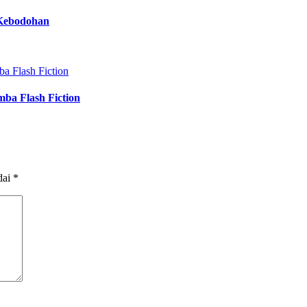
 Kebodohan
ba Flash Fiction
dai
*