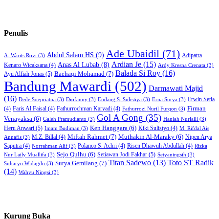
Penulis
Ade Ubaidil
(71)
Abdul Salam HS
(9)
Adipatra
A. Warits Rovi
(3)
Ardian Je
(15)
Anas Al Lubab
(8)
Kenaro Wicaksana
(4)
Ardy Kresna Crenata
(3)
Balada Si Roy
(16)
Baehaqi Mohamad
(7)
Ayu Alfiah Jonas
(5)
Bandung Mawardi
(502)
Darmawati Majid
(16)
Erwin Setia
Dede Soepriatna
(3)
Diofanny
(3)
Endang S. Sulistiya
(3)
Erna Surya
(3)
Firman
(4)
Faris Al Faisal
(4)
Fathurrochman Karyadi
(4)
Fathurrozi Nuril Furqon
(3)
Gol A Gong
(35)
Venayaksa
(6)
Galeh Pramudianto
(3)
Haniah Nurlaili
(3)
Heru Anwari
(5)
Ken Hanggara
(6)
Kiki Sulistyo
(4)
Imam Budiman
(3)
M. Rifdal Ais
Miftah Rahmet
(7)
Muthakin Al-Maraky
(6)
M.Z. Billal
(4)
Nipen Arya
Annafis
(3)
Saputra
(4)
Polanco S. Achri
(4)
Risen Dhawuh Abdullah
(4)
Norrahman Alif
(3)
Rizka
Sejo Qulhu
(6)
Setiawan Jodi Fakhar
(5)
Nur Laily Muallifa
(3)
Setyaningsih
(3)
Titan Sadewo
(13)
Toto ST Radik
Surya Gemilang
(7)
Suharyo Widagdo
(3)
(14)
Wahyu Ningsi
(3)
Kurung Buka