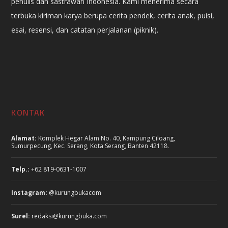
penulis dan sastrawan Indonesia. Kami menerima secara
terbuka kiriman karya berupa cerita pendek, cerita anak, puisi,
esai, resensi, dan catatan perjalanan (piknik).
KONTAK
Alamat:
Komplek Hegar Alam No. 40, Kampung Ciloang,
Sumurpecung, Kec. Serang, Kota Serang, Banten 42118.
Telp.:
+62 819-0631-1007
Instagram:
@kurungbukacom
Surel:
redaksi@kurungbuka.com