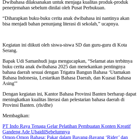
Dwibahasa dilaksanakan untuk menjaga kualitas produk-produk
penerjemahan sebelum dinilai oleh Pusat Perbukuan.
“Diharapkan buku-buku cerita anak dwibahasa ini nantinya akan
bisa menjadi bahan penunjang literasi di sekolah,” ucapnya.
Kegiatan ini diikuti oleh siswa-siswa SD dan guru-guru di Kota
Serang.
Bapak Udi Samanhudi juga mengucapkan, “Selamat atas terbitnya
buku cerita anak dwibahasa 2025 dan menekankan pentingnya
bahasa daerah sesuai dengan Trigatra Bangun Bahasa ‘Utamakan
Bahasa Indonesia, Lestarikan Bahasa Daerah, dan Kuasai Bahasa
Asing'”
Dengan kegiatan ini, Kantor Bahasa Provinsi Banten berharap dapat
meningkatkan kualitas literasi dan pelestarian bahasa daerah di
Provinsi Banten. (rls/dhe)
Membagikan:
PT Indo Raya Tenaga Gelar Pelatihan Pembuatan Konten Kreatif
Gandeng Ade Ubaidil
Sebelumnya
Omon-Omon Bahasa: Pakar dalam Bayang-Bayang ‘Rider’ dan