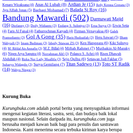
Ardian Je
(15)
Anas Al Lubab
(8)
Kenaro Wicaksana
(4)
Ardy Kresna Crenata
(3)
Balada Si Roy
(16)
Baehaqi Mohamad
(7)
Ayu Alfiah Jonas
(5)
Bandung Mawardi
(502)
Darmawati Majid
(16)
Erwin Setia
Diofanny
(3)
Dody Widianto
(3)
Endang S. Sulistiya
(3)
Erna Surya
(3)
Firman Venayaksa
(6)
(4)
Faris Al Faisal
(4)
Fathurrochman Karyadi
(4)
Galeh
Gol A Gong
(35)
Heru Anwari
(5)
Pramudianto
(3)
Haris Hudzaifah
(3)
Ilham
Ken Hanggara
(6)
Kiki Sulistyo
Wahyudi
(3)
Imam Budiman
(3)
Isbedy Stiawan ZS
(3)
Miftah Rahmet
(7)
Muthakin Al-Maraky
(4)
M.Z. Billal
(4)
M. Rifdal Ais Annafis
(3)
(6)
Nipen Arya Saputra
(4)
Polanco S. Achri
(4)
Risen Dhawuh
Norrahman Alif
(3)
Sejo Qulhu
(6)
Setiawan Jodi Fakhar
(5)
Abdullah
(4)
Rizka Nur Laily Muallifa
(3)
Titan Sadewo
(13)
Toto ST Radik
Surya Gemilang
(7)
Suharyo Widagdo
(3)
(14)
Wahyu Ningsi
(3)
Kurung Buka
Kurungbuka.com
adalah portal berita yang menyuguhkan informasi
mengenai kegiatan literasi, sastra, seni, dan budaya baik lokal
maupun nasional. Selain daripada itu,
kurungbuka.com
juga
berusaha menjadi kawan baik bagi para penulis dan sastrawan
Indonesia. Kami menerima secara terbuka kiriman karya berupa