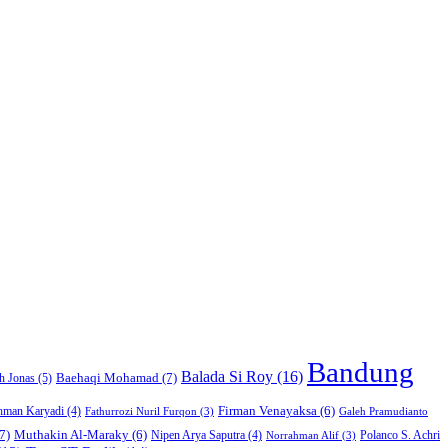
Bandung
Balada Si Roy
(16)
Baehaqi Mohamad
(7)
h Jonas
(5)
Firman Venayaksa
(6)
hman Karyadi
(4)
Fathurrozi Nuril Furqon
(3)
Galeh Pramudianto
7)
Muthakin Al-Maraky
(6)
Nipen Arya Saputra
(4)
Polanco S. Achri
Norrahman Alif
(3)