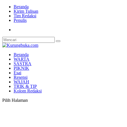
Beranda
Kirim Tulisan
Tim Redaksi
Penulis
Beranda
WARTA
SASTRA
PIKNIK
Esai
Resensi
WAJAH
TRIK & TIP
Kolom Redaksi
Pilih Halaman