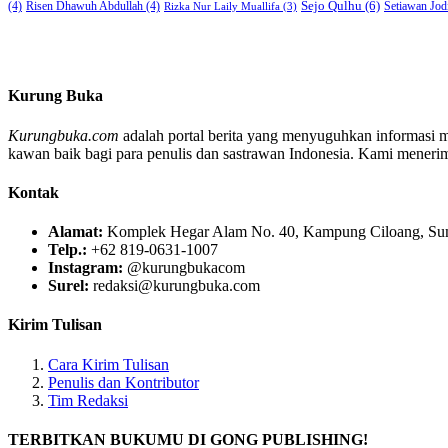
Sejo Qulhu
(6)
Setiawan Jod
(4)
Risen Dhawuh Abdullah
(4)
Rizka Nur Laily Muallifa
(3)
Kurung Buka
Kurungbuka.com
adalah portal berita yang menyuguhkan informasi men
kawan baik bagi para penulis dan sastrawan Indonesia. Kami menerima s
Kontak
Alamat:
Komplek Hegar Alam No. 40, Kampung Ciloang, Sumu
Telp.:
+62 819-0631-1007
Instagram:
@kurungbukacom
Surel:
redaksi@kurungbuka.com
Kirim Tulisan
Cara Kirim Tulisan
Penulis dan Kontributor
Tim Redaksi
TERBITKAN BUKUMU DI GONG PUBLISHING!