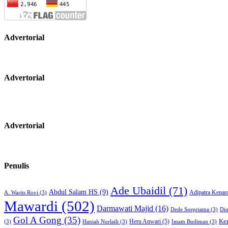
Advertorial
Advertorial
Advertorial
Penulis
Ade Ubaidil
(71)
Abdul Salam HS
(9)
Adipatra Kenar
A. Warits Rovi
(3)
Mawardi
(502)
Darmawati Majid
(16)
Dede Soepriatna
(3)
Di
Gol A Gong
(35)
Heru Anwari
(5)
Ke
(3)
Haniah Nurlaili
(3)
Imam Budiman
(3)