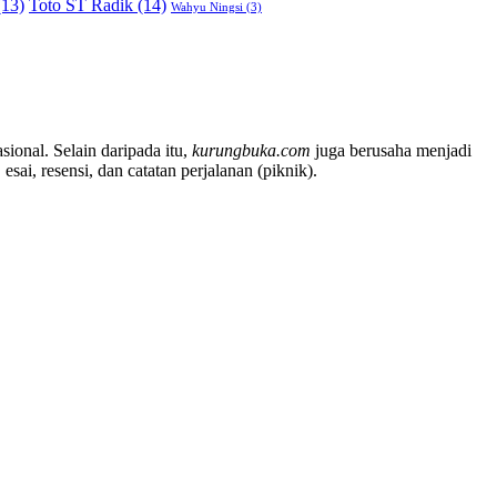
13)
Toto ST Radik
(14)
Wahyu Ningsi
(3)
sional. Selain daripada itu,
kurungbuka.com
juga berusaha menjadi
sai, resensi, dan catatan perjalanan (piknik).