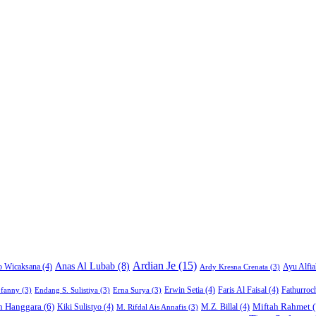
Ardian Je
(15)
Anas Al Lubab
(8)
Ayu Alfia
o Wicaksana
(4)
Ardy Kresna Crenata
(3)
Erwin Setia
(4)
Faris Al Faisal
(4)
Fathurroc
ofanny
(3)
Endang S. Sulistiya
(3)
Erna Surya
(3)
Miftah Rahmet
(
n Hanggara
(6)
Kiki Sulistyo
(4)
M.Z. Billal
(4)
M. Rifdal Ais Annafis
(3)