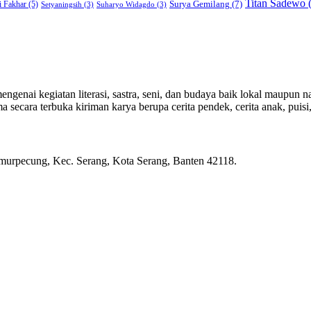
Titan Sadewo
(
Surya Gemilang
(7)
i Fakhar
(5)
Setyaningsih
(3)
Suharyo Widagdo
(3)
genai kegiatan literasi, sastra, seni, dan budaya baik lokal maupun na
ecara terbuka kiriman karya berupa cerita pendek, cerita anak, puisi, e
rpecung, Kec. Serang, Kota Serang, Banten 42118.