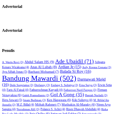
Advertorial
Advertorial
Penulis
Ade Ubaidil
(71)
Abdul Salam HS
(9)
Adipatra
A. Warits Rovi
(3)
Ardian Je
(15)
Anas Al Lubab
(8)
Kenaro Wicaksana
(4)
Ardy Kresna Crenata
(3)
Balada Si Roy
(16)
Baehaqi Mohamad
(7)
Ayu Alfiah Jonas
(5)
Bandung Mawardi
(502)
Darmawati Majid
(16)
Erwin Setia
Dede Soepriatna
(3)
Diofanny
(3)
Endang S. Sulistiya
(3)
Erna Surya
(3)
Firman
(4)
Faris Al Faisal
(4)
Fathurrochman Karyadi
(4)
Fathurrozi Nuril Furqon
(3)
Gol A Gong
(35)
Venayaksa
(6)
Galeh Pramudianto
(3)
Haniah Nurlaili
(3)
Heru Anwari
(5)
Ken Hanggara
(6)
Kiki Sulistyo
(4)
Imam Budiman
(3)
M. Rifdal Ais
Miftah Rahmet
(7)
Muthakin Al-Maraky
(6)
M.Z. Billal
(4)
Nipen Arya
Annafis
(3)
Saputra
(4)
Polanco S. Achri
(4)
Risen Dhawuh Abdullah
(4)
Norrahman Alif
(3)
Rizka
Sejo Qulhu
(6)
Setiawan Jodi Fakhar
(5)
Nur Laily Muallifa
(3)
Setyaningsih
(3)