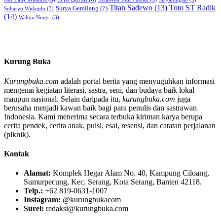
Titan Sadewo
(13)
Toto ST Radik
Surya Gemilang
(7)
Suharyo Widagdo
(3)
(14)
Wahyu Ningsi
(3)
Kurung Buka
Kurungbuka.com
adalah portal berita yang menyuguhkan informasi
mengenai kegiatan literasi, sastra, seni, dan budaya baik lokal
maupun nasional. Selain daripada itu,
kurungbuka.com
juga
berusaha menjadi kawan baik bagi para penulis dan sastrawan
Indonesia. Kami menerima secara terbuka kiriman karya berupa
cerita pendek, cerita anak, puisi, esai, resensi, dan catatan perjalanan
(piknik).
Kontak
Alamat:
Komplek Hegar Alam No. 40, Kampung Ciloang,
Sumurpecung, Kec. Serang, Kota Serang, Banten 42118.
Telp.:
+62 819-0631-1007
Instagram:
@kurungbukacom
Surel:
redaksi@kurungbuka.com