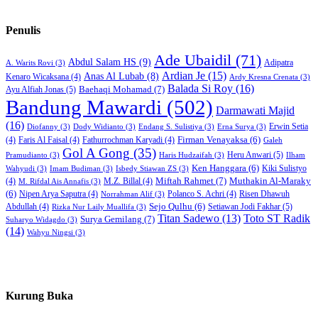
Penulis
Ade Ubaidil
(71)
Abdul Salam HS
(9)
Adipatra
A. Warits Rovi
(3)
Ardian Je
(15)
Anas Al Lubab
(8)
Kenaro Wicaksana
(4)
Ardy Kresna Crenata
(3)
Balada Si Roy
(16)
Baehaqi Mohamad
(7)
Ayu Alfiah Jonas
(5)
Bandung Mawardi
(502)
Darmawati Majid
(16)
Erwin Setia
Diofanny
(3)
Dody Widianto
(3)
Endang S. Sulistiya
(3)
Erna Surya
(3)
Firman Venayaksa
(6)
(4)
Faris Al Faisal
(4)
Fathurrochman Karyadi
(4)
Galeh
Gol A Gong
(35)
Heru Anwari
(5)
Pramudianto
(3)
Haris Hudzaifah
(3)
Ilham
Ken Hanggara
(6)
Kiki Sulistyo
Wahyudi
(3)
Imam Budiman
(3)
Isbedy Stiawan ZS
(3)
Miftah Rahmet
(7)
Muthakin Al-Maraky
(4)
M.Z. Billal
(4)
M. Rifdal Ais Annafis
(3)
(6)
Nipen Arya Saputra
(4)
Polanco S. Achri
(4)
Risen Dhawuh
Norrahman Alif
(3)
Sejo Qulhu
(6)
Setiawan Jodi Fakhar
(5)
Abdullah
(4)
Rizka Nur Laily Muallifa
(3)
Titan Sadewo
(13)
Toto ST Radik
Surya Gemilang
(7)
Suharyo Widagdo
(3)
(14)
Wahyu Ningsi
(3)
Kurung Buka