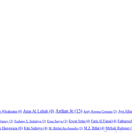
Ardian Je
(15)
Anas Al Lubab
(8)
Ayu Alfia
o Wicaksana
(4)
Ardy Kresna Crenata
(3)
Erwin Setia
(4)
Faris Al Faisal
(4)
Fathurroc
ofanny
(3)
Endang S. Sulistiya
(3)
Erna Surya
(3)
Miftah Rahmet
(
n Hanggara
(6)
Kiki Sulistyo
(4)
M.Z. Billal
(4)
M. Rifdal Ais Annafis
(3)