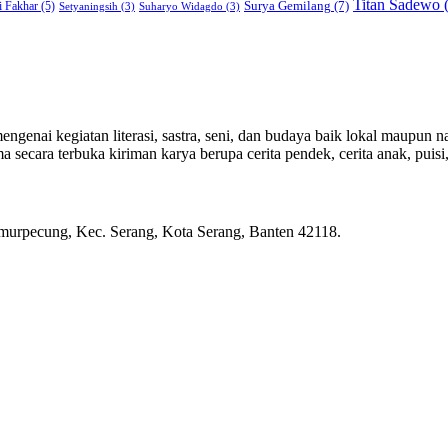
Titan Sadewo
(
Surya Gemilang
(7)
i Fakhar
(5)
Setyaningsih
(3)
Suharyo Widagdo
(3)
genai kegiatan literasi, sastra, seni, dan budaya baik lokal maupun na
ecara terbuka kiriman karya berupa cerita pendek, cerita anak, puisi, e
rpecung, Kec. Serang, Kota Serang, Banten 42118.