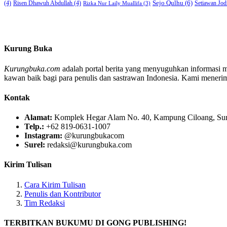
Sejo Qulhu
(6)
Setiawan Jod
(4)
Risen Dhawuh Abdullah
(4)
Rizka Nur Laily Muallifa
(3)
Kurung Buka
Kurungbuka.com
adalah portal berita yang menyuguhkan informasi men
kawan baik bagi para penulis dan sastrawan Indonesia. Kami menerima s
Kontak
Alamat:
Komplek Hegar Alam No. 40, Kampung Ciloang, Sumu
Telp.:
+62 819-0631-1007
Instagram:
@kurungbukacom
Surel:
redaksi@kurungbuka.com
Kirim Tulisan
Cara Kirim Tulisan
Penulis dan Kontributor
Tim Redaksi
TERBITKAN BUKUMU DI GONG PUBLISHING!