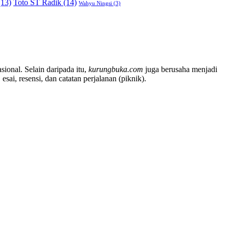
13)
Toto ST Radik
(14)
Wahyu Ningsi
(3)
sional. Selain daripada itu,
kurungbuka.com
juga berusaha menjadi
sai, resensi, dan catatan perjalanan (piknik).