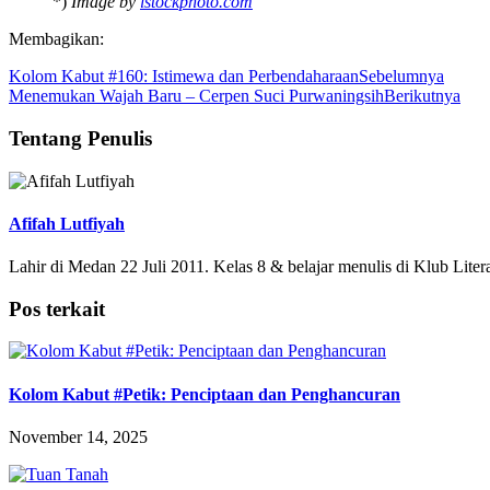
*)
Image by
istockphoto.com
Membagikan:
Kolom Kabut #160: Istimewa dan Perbendaharaan
Sebelumnya
Menemukan Wajah Baru – Cerpen Suci Purwaningsih
Berikutnya
Tentang Penulis
Afifah Lutfiyah
Lahir di Medan 22 Juli 2011. Kelas 8 & belajar menulis di Klub Lit
Pos terkait
Kolom Kabut #Petik: Penciptaan dan Penghancuran
November 14, 2025