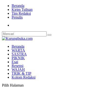
Beranda
Kirim Tulisan
Tim Redaksi
Penulis
Beranda
WARTA
SASTRA
PIKNIK
Esai
Resensi
WAJAH
TRIK & TIP
Kolom Redaksi
Pilih Halaman