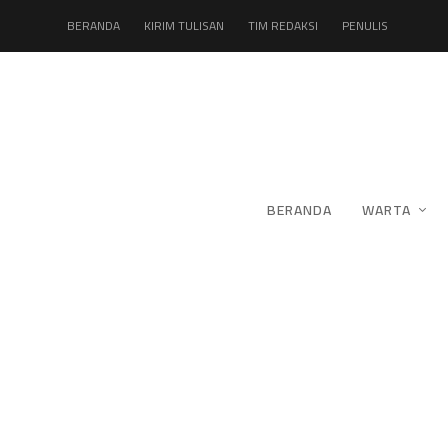
BERANDA
KIRIM TULISAN
TIM REDAKSI
PENULIS
BERANDA
WARTA