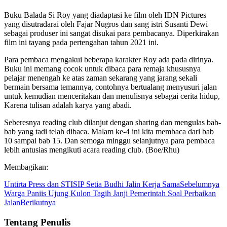
Buku Balada Si Roy yang diadaptasi ke film oleh IDN Pictures
yang disutradarai oleh Fajar Nugros dan sang istri Susanti Dewi
sebagai produser ini sangat disukai para pembacanya. Diperkirakan
film ini tayang pada pertengahan tahun 2021 ini.
Para pembaca mengakui beberapa karakter Roy ada pada dirinya.
Buku ini memang cocok untuk dibaca para remaja khususnya
pelajar menengah ke atas zaman sekarang yang jarang sekali
bermain bersama temannya, contohnya bertualang menyusuri jalan
untuk kemudian menceritakan dan menulisnya sebagai cerita hidup,
Karena tulisan adalah karya yang abadi.
Seberesnya reading club dilanjut dengan sharing dan mengulas bab-
bab yang tadi telah dibaca. Malam ke-4 ini kita membaca dari bab
10 sampai bab 15. Dan semoga minggu selanjutnya para pembaca
lebih antusias mengikuti acara reading club. (Boe/Rhu)
Membagikan:
Untirta Press dan STISIP Setia Budhi Jalin Kerja Sama
Sebelumnya
Warga Paniis Ujung Kulon Tagih Janji Pemerintah Soal Perbaikan
Jalan
Berikutnya
Tentang Penulis