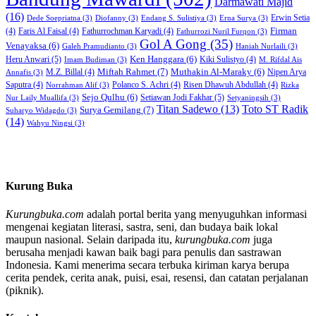
Darmawati Majid
(16)
Erwin Setia
Dede Soepriatna
(3)
Diofanny
(3)
Endang S. Sulistiya
(3)
Erna Surya
(3)
Firman
(4)
Faris Al Faisal
(4)
Fathurrochman Karyadi
(4)
Fathurrozi Nuril Furqon
(3)
Gol A Gong
(35)
Venayaksa
(6)
Galeh Pramudianto
(3)
Haniah Nurlaili
(3)
Heru Anwari
(5)
Ken Hanggara
(6)
Kiki Sulistyo
(4)
Imam Budiman
(3)
M. Rifdal Ais
Miftah Rahmet
(7)
Muthakin Al-Maraky
(6)
M.Z. Billal
(4)
Nipen Arya
Annafis
(3)
Saputra
(4)
Polanco S. Achri
(4)
Risen Dhawuh Abdullah
(4)
Norrahman Alif
(3)
Rizka
Sejo Qulhu
(6)
Setiawan Jodi Fakhar
(5)
Nur Laily Muallifa
(3)
Setyaningsih
(3)
Titan Sadewo
(13)
Toto ST Radik
Surya Gemilang
(7)
Suharyo Widagdo
(3)
(14)
Wahyu Ningsi
(3)
Kurung Buka
Kurungbuka.com
adalah portal berita yang menyuguhkan informasi
mengenai kegiatan literasi, sastra, seni, dan budaya baik lokal
maupun nasional. Selain daripada itu,
kurungbuka.com
juga
berusaha menjadi kawan baik bagi para penulis dan sastrawan
Indonesia. Kami menerima secara terbuka kiriman karya berupa
cerita pendek, cerita anak, puisi, esai, resensi, dan catatan perjalanan
(piknik).