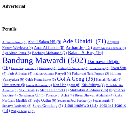
Advertorial
Penulis
Ade Ubaidil
(71)
Abdul Salam HS
(9)
Adipatra
A. Warits Rovi
(3)
Ardian Je
(15)
Anas Al Lubab
(8)
Kenaro Wicaksana
(4)
Ardy Kresna Crenata
(3)
Balada Si Roy
(16)
Baehaqi Mohamad
(7)
Ayu Alfiah Jonas
(5)
Bandung Mawardi
(502)
Darmawati Majid
(16)
Erwin Setia
Dede Soepriatna
(3)
Diofanny
(3)
Endang S. Sulistiya
(3)
Erna Surya
(3)
Firman
(4)
Faris Al Faisal
(4)
Fathurrochman Karyadi
(4)
Fathurrozi Nuril Furqon
(3)
Gol A Gong
(35)
Venayaksa
(6)
Galeh Pramudianto
(3)
Haniah Nurlaili
(3)
Heru Anwari
(5)
Ken Hanggara
(6)
Kiki Sulistyo
(4)
Imam Budiman
(3)
M. Rifdal Ais
Miftah Rahmet
(7)
Muthakin Al-Maraky
(6)
M.Z. Billal
(4)
Nipen Arya
Annafis
(3)
Saputra
(4)
Polanco S. Achri
(4)
Risen Dhawuh Abdullah
(4)
Norrahman Alif
(3)
Rizka
Sejo Qulhu
(6)
Setiawan Jodi Fakhar
(5)
Nur Laily Muallifa
(3)
Setyaningsih
(3)
Titan Sadewo
(13)
Toto ST Radik
Surya Gemilang
(7)
Suharyo Widagdo
(3)
(14)
Wahyu Ningsi
(3)