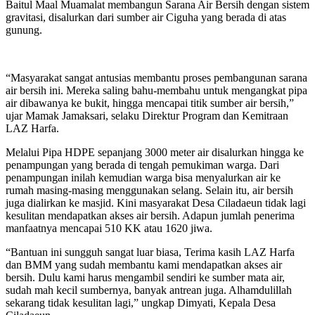
Baitul Maal Muamalat membangun Sarana Air Bersih dengan sistem
gravitasi, disalurkan dari sumber air Ciguha yang berada di atas
gunung.
“Masyarakat sangat antusias membantu proses pembangunan sarana
air bersih ini. Mereka saling bahu-membahu untuk mengangkat pipa
air dibawanya ke bukit, hingga mencapai titik sumber air bersih,”
ujar Mamak Jamaksari, selaku Direktur Program dan Kemitraan
LAZ Harfa.
Melalui Pipa HDPE sepanjang 3000 meter air disalurkan hingga ke
penampungan yang berada di tengah pemukiman warga. Dari
penampungan inilah kemudian warga bisa menyalurkan air ke
rumah masing-masing menggunakan selang. Selain itu, air bersih
juga dialirkan ke masjid. Kini masyarakat Desa Ciladaeun tidak lagi
kesulitan mendapatkan akses air bersih. Adapun jumlah penerima
manfaatnya mencapai 510 KK atau 1620 jiwa.
“Bantuan ini sungguh sangat luar biasa, Terima kasih LAZ Harfa
dan BMM yang sudah membantu kami mendapatkan akses air
bersih. Dulu kami harus mengambil sendiri ke sumber mata air,
sudah mah kecil sumbernya, banyak antrean juga. Alhamdulillah
sekarang tidak kesulitan lagi,” ungkap Dimyati, Kepala Desa