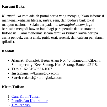
Kurung Buka
Kurungbuka.com
adalah portal berita yang menyuguhkan informasi
mengenai kegiatan literasi, sastra, seni, dan budaya baik lokal
maupun nasional. Selain daripada itu,
kurungbuka.com
juga
berusaha menjadi kawan baik bagi para penulis dan sastrawan
Indonesia. Kami menerima secara terbuka kiriman karya berupa
cerita pendek, cerita anak, puisi, esai, resensi, dan catatan perjalanan
(piknik).
Kontak
Alamat:
Komplek Hegar Alam No. 40, Kampung Ciloang,
Sumurpecung, Kec. Serang, Kota Serang, Banten 42118.
Telp.:
+62 819-0631-1007
Instagram:
@kurungbukacom
Surel:
redaksi@kurungbuka.com
Kirim Tulisan
Cara Kirim Tulisan
Penulis dan Kontributor
Tim Redaksi