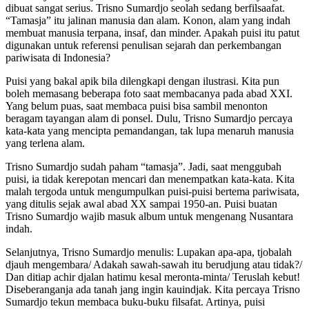
dibuat sangat serius. Trisno Sumardjo seolah sedang berfilsaafat.
“Tamasja” itu jalinan manusia dan alam. Konon, alam yang indah
membuat manusia terpana, insaf, dan minder. Apakah puisi itu patut
digunakan untuk referensi penulisan sejarah dan perkembangan
pariwisata di Indonesia?
Puisi yang bakal apik bila dilengkapi dengan ilustrasi. Kita pun
boleh memasang beberapa foto saat membacanya pada abad XXI.
Yang belum puas, saat membaca puisi bisa sambil menonton
beragam tayangan alam di ponsel. Dulu, Trisno Sumardjo percaya
kata-kata yang mencipta pemandangan, tak lupa menaruh manusia
yang terlena alam.
Trisno Sumardjo sudah paham “tamasja”. Jadi, saat menggubah
puisi, ia tidak kerepotan mencari dan menempatkan kata-kata. Kita
malah tergoda untuk mengumpulkan puisi-puisi bertema pariwisata,
yang ditulis sejak awal abad XX sampai 1950-an. Puisi buatan
Trisno Sumardjo wajib masuk album untuk mengenang Nusantara
indah.
Selanjutnya, Trisno Sumardjo menulis: Lupakan apa-apa, tjobalah
djauh mengembara/ Adakah sawah-sawah itu berudjung atau tidak?/
Dan ditiap achir djalan hatimu kesal meronta-minta/ Teruslah kebut!
Diseberanganja ada tanah jang ingin kauindjak. Kita percaya Trisno
Sumardjo tekun membaca buku-buku filsafat. Artinya, puisi