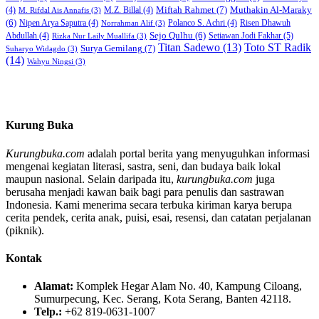
Miftah Rahmet
(7)
Muthakin Al-Maraky
(4)
M.Z. Billal
(4)
M. Rifdal Ais Annafis
(3)
(6)
Nipen Arya Saputra
(4)
Polanco S. Achri
(4)
Risen Dhawuh
Norrahman Alif
(3)
Sejo Qulhu
(6)
Setiawan Jodi Fakhar
(5)
Abdullah
(4)
Rizka Nur Laily Muallifa
(3)
Titan Sadewo
(13)
Toto ST Radik
Surya Gemilang
(7)
Suharyo Widagdo
(3)
(14)
Wahyu Ningsi
(3)
Kurung Buka
Kurungbuka.com
adalah portal berita yang menyuguhkan informasi
mengenai kegiatan literasi, sastra, seni, dan budaya baik lokal
maupun nasional. Selain daripada itu,
kurungbuka.com
juga
berusaha menjadi kawan baik bagi para penulis dan sastrawan
Indonesia. Kami menerima secara terbuka kiriman karya berupa
cerita pendek, cerita anak, puisi, esai, resensi, dan catatan perjalanan
(piknik).
Kontak
Alamat:
Komplek Hegar Alam No. 40, Kampung Ciloang,
Sumurpecung, Kec. Serang, Kota Serang, Banten 42118.
Telp.:
+62 819-0631-1007