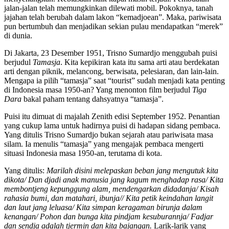
jalan-jalan telah memungkinkan dilewati mobil. Pokoknya, tanah
jajahan telah berubah dalam lakon “kemadjoean”. Maka, pariwisata
pun bertumbuh dan menjadikan sekian pulau mendapatkan “merek”
di dunia.
Di Jakarta, 23 Desember 1951, Trisno Sumardjo menggubah puisi
berjudul
Tamasja
. Kita kepikiran kata itu sama arti atau berdekatan
arti dengan piknik, melancong, berwisata, pelesiaran, dan lain-lain.
Mengapa ia pilih “tamasja” saat “tourist” sudah menjadi kata penting
di Indonesia masa 1950-an? Yang menonton film berjudul
Tiga
Dara
bakal paham tentang dahsyatnya “tamasja”.
Puisi itu dimuat di majalah Zenith edisi September 1952. Penantian
yang cukup lama untuk hadirnya puisi di hadapan sidang pembaca.
Yang ditulis Trisno Sumardjo bukan sejarah atau pariwisata masa
silam. Ia menulis “tamasja” yang mengajak pembaca mengerti
situasi Indonesia masa 1950-an, terutama di kota.
Yang ditulis:
Marilah disini melepaskan beban jang mengutuk kita
dikota/ Dan djadi anak manusia jang kagum menghadap rasa/ Kita
membontjeng kepunggung alam, mendengarkan didadanja/ Kisah
rahasia bumi, dan matahari, ibunja// Kita petik keindahan langit
dan laut jang leluasa/ Kita simpan keragaman birunja dalam
kenangan/ Pohon dan bunga kita pindjam kesuburannja/ Fadjar
dan sendja adalah tjermin dan kita bajangan.
Larik-larik yang