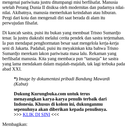
mengenai pariwisata justru ditumpangi misi berfilsafat. Manusia
setelah Perang Dunia II disiksa oleh modernitas dan pudarnya nilai-
nilai. Akibatnya, manusia memerlukan keindahan atau hiburan.
Pergi dari kota dan mengenali diri saat berada di alam itu
perwujudan filsafat.
Di kancah sastra, puisi itu bukan yang membuat Trisno Sumardjo
tenar. Ia justru diakrabi melalui cerita pendek dan sastra terjemahan.
Ia pun mendapat penghormatan besar saat mengelola kerja-kerja
seni di Jakarta. Padahal, puisi itu meyakinkan kita bahwa Trisno
Sumardjo merekam lakon pariwisata masa lalu. Rekaman yang
berfilsafat manusia. Kita yang membaca pun “tamasja” ke sastra
yang lama mendakam dalam majalah-majalah, tak lagi terbuka pada
abad XXI.
*)
Image by dokumentasi pribadi Bandung Mawardi
(Kabut)
Dukung Kurungbuka.com untuk terus
menayangkan karya-karya penulis terbaik dari
Indonesia. Khusus di kolom ini, dukunganmu
sepenuhnya akan diberikan kepada penulisnya.
>>>
KLIK DI SINI
<<<
Membagikan: