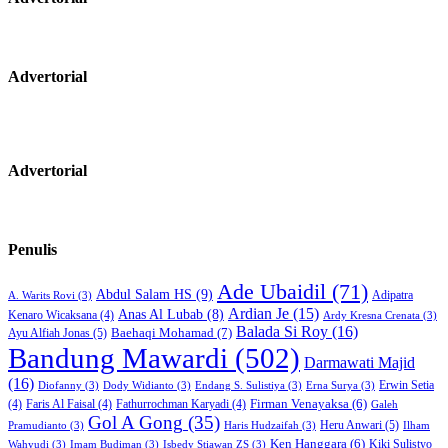
Advertorial
Advertorial
Penulis
Ade Ubaidil
(71)
Abdul Salam HS
(9)
Adipatra
A. Warits Rovi
(3)
Ardian Je
(15)
Anas Al Lubab
(8)
Kenaro Wicaksana
(4)
Ardy Kresna Crenata
(3)
Balada Si Roy
(16)
Baehaqi Mohamad
(7)
Ayu Alfiah Jonas
(5)
Bandung Mawardi
(502)
Darmawati Majid
(16)
Erwin Setia
Diofanny
(3)
Dody Widianto
(3)
Endang S. Sulistiya
(3)
Erna Surya
(3)
Firman Venayaksa
(6)
(4)
Faris Al Faisal
(4)
Fathurrochman Karyadi
(4)
Galeh
Gol A Gong
(35)
Heru Anwari
(5)
Pramudianto
(3)
Haris Hudzaifah
(3)
Ilham
Ken Hanggara
(6)
Kiki Sulistyo
Wahyudi
(3)
Imam Budiman
(3)
Isbedy Stiawan ZS
(3)