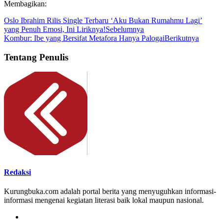
Membagikan:
Oslo Ibrahim Rilis Single Terbaru ‘Aku Bukan Rumahmu Lagi’
yang Penuh Emosi, Ini Liriknya!
Sebelumnya
Kombur: Ibe yang Bersifat Metafora Hanya Palogai
Berikutnya
Tentang Penulis
Redaksi
Kurungbuka.com adalah portal berita yang menyuguhkan informasi-
informasi mengenai kegiatan literasi baik lokal maupun nasional.