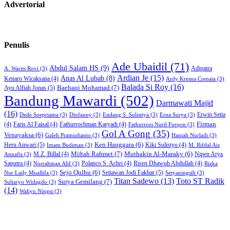
Advertorial
Penulis
Ade Ubaidil
(71)
Abdul Salam HS
(9)
Adipatra
A. Warits Rovi
(3)
Ardian Je
(15)
Anas Al Lubab
(8)
Kenaro Wicaksana
(4)
Ardy Kresna Crenata
(3)
Balada Si Roy
(16)
Baehaqi Mohamad
(7)
Ayu Alfiah Jonas
(5)
Bandung Mawardi
(502)
Darmawati Majid
(16)
Erwin Setia
Dede Soepriatna
(3)
Diofanny
(3)
Endang S. Sulistiya
(3)
Erna Surya
(3)
Firman
(4)
Faris Al Faisal
(4)
Fathurrochman Karyadi
(4)
Fathurrozi Nuril Furqon
(3)
Gol A Gong
(35)
Venayaksa
(6)
Galeh Pramudianto
(3)
Haniah Nurlaili
(3)
Heru Anwari
(5)
Ken Hanggara
(6)
Kiki Sulistyo
(4)
Imam Budiman
(3)
M. Rifdal Ais
Miftah Rahmet
(7)
Muthakin Al-Maraky
(6)
M.Z. Billal
(4)
Nipen Arya
Annafis
(3)
Saputra
(4)
Polanco S. Achri
(4)
Risen Dhawuh Abdullah
(4)
Norrahman Alif
(3)
Rizka
Sejo Qulhu
(6)
Setiawan Jodi Fakhar
(5)
Nur Laily Muallifa
(3)
Setyaningsih
(3)
Titan Sadewo
(13)
Toto ST Radik
Surya Gemilang
(7)
Suharyo Widagdo
(3)
(14)
Wahyu Ningsi
(3)