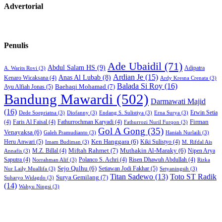
Advertorial
Penulis
Ade Ubaidil
(71)
Abdul Salam HS
(9)
Adipatra
A. Warits Rovi
(3)
Ardian Je
(15)
Anas Al Lubab
(8)
Kenaro Wicaksana
(4)
Ardy Kresna Crenata
(3)
Balada Si Roy
(16)
Baehaqi Mohamad
(7)
Ayu Alfiah Jonas
(5)
Bandung Mawardi
(502)
Darmawati Majid
(16)
Erwin Setia
Dede Soepriatna
(3)
Diofanny
(3)
Endang S. Sulistiya
(3)
Erna Surya
(3)
Firman
(4)
Faris Al Faisal
(4)
Fathurrochman Karyadi
(4)
Fathurrozi Nuril Furqon
(3)
Gol A Gong
(35)
Venayaksa
(6)
Galeh Pramudianto
(3)
Haniah Nurlaili
(3)
Heru Anwari
(5)
Ken Hanggara
(6)
Kiki Sulistyo
(4)
Imam Budiman
(3)
M. Rifdal Ais
Miftah Rahmet
(7)
Muthakin Al-Maraky
(6)
M.Z. Billal
(4)
Nipen Arya
Annafis
(3)
Saputra
(4)
Polanco S. Achri
(4)
Risen Dhawuh Abdullah
(4)
Norrahman Alif
(3)
Rizka
Sejo Qulhu
(6)
Setiawan Jodi Fakhar
(5)
Nur Laily Muallifa
(3)
Setyaningsih
(3)
Titan Sadewo
(13)
Toto ST Radik
Surya Gemilang
(7)
Suharyo Widagdo
(3)
(14)
Wahyu Ningsi
(3)