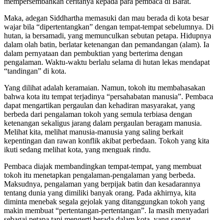
mempersembahkan ceritanya kepada para pembaca di Barat.
Maka, adegan Siddhartha memasuki dan mau berada di kota besar
wajar bila “dipertentangkan” dengan tempat-tempat sebelumnya. Di
hutan, ia bersamadi, yang memunculkan sebutan petapa. Hidupnya
dalam olah batin, berlatar ketenangan dan pemandangan (alam). Ia
dalam pernyataan dan pembuktian yang berterima dengan
pengalaman. Waktu-waktu berlalu selama di hutan lekas mendapat
“tandingan” di kota.
Yang dilihat adalah keramaian. Namun, tokoh itu membahasakan
bahwa kota itu tempat terjadinya “persahabatan manusia”. Pembaca
dapat mengartikan pergaulan dan kehadiran masyarakat, yang
berbeda dari pengalaman tokoh yang semula terbiasa dengan
ketenangan sekaligus jarang dalam pergaulan beragam manusia.
Melihat kita, melihat manusia-manusia yang saling berkait
kepentingan dan rawan konflik akibat perbedaan. Tokoh yang kita
ikuti sedang melihat kota, yang menguak rindu.
Pembaca diajak membandingkan tempat-tempat, yang membuat
tokoh itu menetapkan pengalaman-pengalaman yang berbeda.
Maksudnya, pengalaman yang berpijak batin dan kesadarannya
tentang dunia yang dimiliki banyak orang. Pada akhirnya, kita
diminta menebak segala gejolak yang ditanggungkan tokoh yang
makin membuat “pertentangan-pertentangan”. Ia masih menyadari
sebagai petapa tapi mengerti berada dalam kota, yang sangat