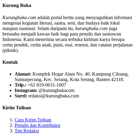
Kurung Buka
Kurungbuka.com
adalah portal berita yang menyuguhkan informasi
mengenai kegiatan literasi, sastra, seni, dan budaya baik lokal
maupun nasional. Selain daripada itu,
kurungbuka.com
juga
berusaha menjadi kawan baik bagi para penulis dan sastrawan
Indonesia. Kami menerima secara terbuka kiriman karya berupa
cerita pendek, cerita anak, puisi, esai, resensi, dan catatan perjalanan
(piknik).
Kontak
Alamat:
Komplek Hegar Alam No. 40, Kampung Ciloang,
Sumurpecung, Kec. Serang, Kota Serang, Banten 42118.
Telp.:
+62 819-0631-1007
Instagram:
@kurungbukacom
Surel:
redaksi@kurungbuka.com
Kirim Tulisan
Cara Kirim Tulisan
Penulis dan Kontributor
Tim Redaksi