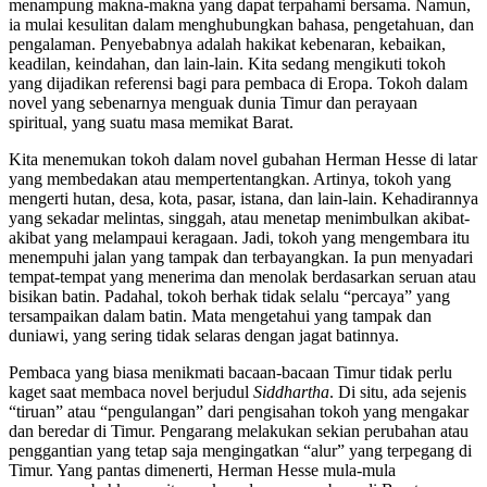
menampung makna-makna yang dapat terpahami bersama. Namun,
ia mulai kesulitan dalam menghubungkan bahasa, pengetahuan, dan
pengalaman. Penyebabnya adalah hakikat kebenaran, kebaikan,
keadilan, keindahan, dan lain-lain. Kita sedang mengikuti tokoh
yang dijadikan referensi bagi para pembaca di Eropa. Tokoh dalam
novel yang sebenarnya menguak dunia Timur dan perayaan
spiritual, yang suatu masa memikat Barat.
Kita menemukan tokoh dalam novel gubahan Herman Hesse di latar
yang membedakan atau mempertentangkan. Artinya, tokoh yang
mengerti hutan, desa, kota, pasar, istana, dan lain-lain. Kehadirannya
yang sekadar melintas, singgah, atau menetap menimbulkan akibat-
akibat yang melampaui keragaan. Jadi, tokoh yang mengembara itu
menempuhi jalan yang tampak dan terbayangkan. Ia pun menyadari
tempat-tempat yang menerima dan menolak berdasarkan seruan atau
bisikan batin. Padahal, tokoh berhak tidak selalu “percaya” yang
tersampaikan dalam batin. Mata mengetahui yang tampak dan
duniawi, yang sering tidak selaras dengan jagat batinnya.
Pembaca yang biasa menikmati bacaan-bacaan Timur tidak perlu
kaget saat membaca novel berjudul
Siddhartha
. Di situ, ada sejenis
“tiruan” atau “pengulangan” dari pengisahan tokoh yang mengakar
dan beredar di Timur. Pengarang melakukan sekian perubahan atau
penggantian yang tetap saja mengingatkan “alur” yang terpegang di
Timur. Yang pantas dimenerti, Herman Hesse mula-mula