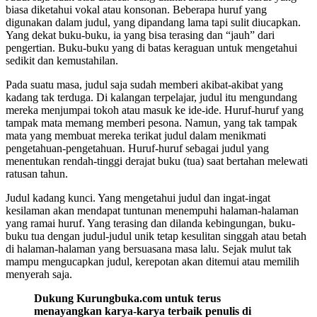
biasa diketahui vokal atau konsonan. Beberapa huruf yang
digunakan dalam judul, yang dipandang lama tapi sulit diucapkan.
Yang dekat buku-buku, ia yang bisa terasing dan “jauh” dari
pengertian. Buku-buku yang di batas keraguan untuk mengetahui
sedikit dan kemustahilan.
Pada suatu masa, judul saja sudah memberi akibat-akibat yang
kadang tak terduga. Di kalangan terpelajar, judul itu mengundang
mereka menjumpai tokoh atau masuk ke ide-ide. Huruf-huruf yang
tampak mata memang memberi pesona. Namun, yang tak tampak
mata yang membuat mereka terikat judul dalam menikmati
pengetahuan-pengetahuan. Huruf-huruf sebagai judul yang
menentukan rendah-tinggi derajat buku (tua) saat bertahan melewati
ratusan tahun.
Judul kadang kunci. Yang mengetahui judul dan ingat-ingat
kesilaman akan mendapat tuntunan menempuhi halaman-halaman
yang ramai huruf. Yang terasing dan dilanda kebingungan, buku-
buku tua dengan judul-judul unik tetap kesulitan singgah atau betah
di halaman-halaman yang bersuasana masa lalu. Sejak mulut tak
mampu mengucapkan judul, kerepotan akan ditemui atau memilih
menyerah saja.
Dukung Kurungbuka.com untuk terus
menayangkan karya-karya terbaik penulis di