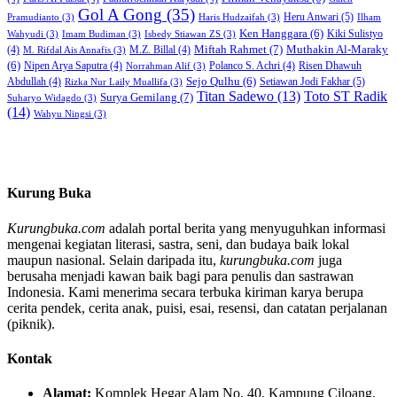
Gol A Gong
(35)
Heru Anwari
(5)
Pramudianto
(3)
Haris Hudzaifah
(3)
Ilham
Ken Hanggara
(6)
Kiki Sulistyo
Wahyudi
(3)
Imam Budiman
(3)
Isbedy Stiawan ZS
(3)
Miftah Rahmet
(7)
Muthakin Al-Maraky
(4)
M.Z. Billal
(4)
M. Rifdal Ais Annafis
(3)
(6)
Nipen Arya Saputra
(4)
Polanco S. Achri
(4)
Risen Dhawuh
Norrahman Alif
(3)
Sejo Qulhu
(6)
Setiawan Jodi Fakhar
(5)
Abdullah
(4)
Rizka Nur Laily Muallifa
(3)
Titan Sadewo
(13)
Toto ST Radik
Surya Gemilang
(7)
Suharyo Widagdo
(3)
(14)
Wahyu Ningsi
(3)
Kurung Buka
Kurungbuka.com
adalah portal berita yang menyuguhkan informasi
mengenai kegiatan literasi, sastra, seni, dan budaya baik lokal
maupun nasional. Selain daripada itu,
kurungbuka.com
juga
berusaha menjadi kawan baik bagi para penulis dan sastrawan
Indonesia. Kami menerima secara terbuka kiriman karya berupa
cerita pendek, cerita anak, puisi, esai, resensi, dan catatan perjalanan
(piknik).
Kontak
Alamat:
Komplek Hegar Alam No. 40, Kampung Ciloang,