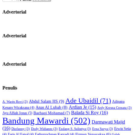
Advertorial
Advertorial
Advertorial
Penulis
Ade Ubaidil
(71)
Abdul Salam HS
(9)
Adipatra
A. Warits Rovi
(3)
Ardian Je
(15)
Anas Al Lubab
(8)
Kenaro Wicaksana
(4)
Ardy Kresna Crenata
(3)
Balada Si Roy
(16)
Baehaqi Mohamad
(7)
Ayu Alfiah Jonas
(5)
Bandung Mawardi
(502)
Darmawati Majid
(16)
Erwin Setia
Diofanny
(3)
Dody Widianto
(3)
Endang S. Sulistiya
(3)
Erna Surya
(3)
Firman Venayaksa
(6)
(4)
Faris Al Faisal
(4)
Fathurrochman Karyadi
(4)
Galeh