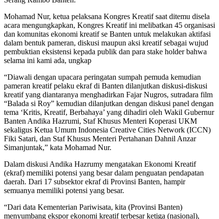
Mohamad Nur, ketua pelaksana Kongres Kreatif saat ditemu disela
acara mengungkapkan, Kongres Kreatif ini melibatkan 45 organisasi
dan komunitas ekonomi kreatif se Banten untuk melakukan aktifasi
dalam bentuk pameran, diskusi maupun aksi kreatif sebagai wujud
pembuktian eksistensi kepada publik dan para stake holder bahwa
selama ini kami ada, ungkap
“Diawali dengan upacara peringatan sumpah pemuda kemudian
pameran kreatif pelaku ekraf di Banten dilanjutkan diskusi-diskusi
kreatif yang diantaranya menghadirkan Fajar Nugros, sutradara film
“Balada si Roy” kemudian dilanjutkan dengan diskusi panel dengan
tema ‘Kritis, Kreatif, Berbahaya’ yang dihadiri oleh Wakil Gubernur
Banten Andika Hazrumi, Staf Khusus Menteri Koperasi UKM
sekaligus Ketua Umum Indonesia Creative Cities Network (ICCN)
Fiki Satari, dan Staf Khusus Menteri Pertahanan Dahnil Anzar
Simanjuntak,” kata Mohamad Nur.
Dalam diskusi Andika Hazrumy mengatakan Ekonomi Kreatif
(ekraf) memiliki potensi yang besar dalam penguatan pendapatan
daerah. Dari 17 subsektor ekraf di Provinsi Banten, hampir
semuanya memiliki potensi yang besar.
“Dari data Kementerian Pariwisata, kita (Provinsi Banten)
menyumbang ekspor ekonomi kreatif terbesar ketiga (nasional),