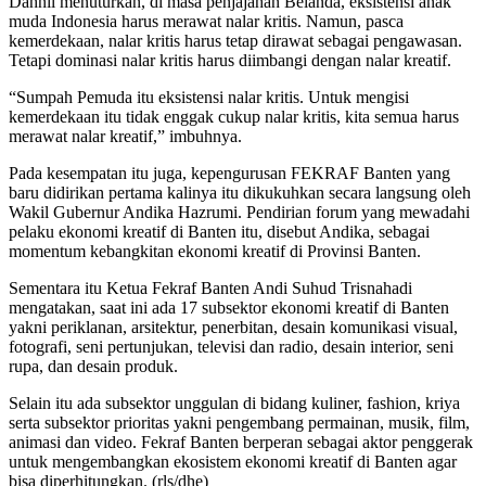
Dahnil menuturkan, di masa penjajahan Belanda, eksistensi anak
muda Indonesia harus merawat nalar kritis. Namun, pasca
kemerdekaan, nalar kritis harus tetap dirawat sebagai pengawasan.
Tetapi dominasi nalar kritis harus diimbangi dengan nalar kreatif.
“Sumpah Pemuda itu eksistensi nalar kritis. Untuk mengisi
kemerdekaan itu tidak enggak cukup nalar kritis, kita semua harus
merawat nalar kreatif,” imbuhnya.
Pada kesempatan itu juga, kepengurusan FEKRAF Banten yang
baru didirikan pertama kalinya itu dikukuhkan secara langsung oleh
Wakil Gubernur Andika Hazrumi. Pendirian forum yang mewadahi
pelaku ekonomi kreatif di Banten itu, disebut Andika, sebagai
momentum kebangkitan ekonomi kreatif di Provinsi Banten.
Sementara itu Ketua Fekraf Banten Andi Suhud Trisnahadi
mengatakan, saat ini ada 17 subsektor ekonomi kreatif di Banten
yakni periklanan, arsitektur, penerbitan, desain komunikasi visual,
fotografi, seni pertunjukan, televisi dan radio, desain interior, seni
rupa, dan desain produk.
Selain itu ada subsektor unggulan di bidang kuliner, fashion, kriya
serta subsektor prioritas yakni pengembang permainan, musik, film,
animasi dan video. Fekraf Banten berperan sebagai aktor penggerak
untuk mengembangkan ekosistem ekonomi kreatif di Banten agar
bisa diperhitungkan. (rls/dhe)