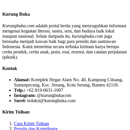
Kurung Buka
Kurungbuka.com
adalah portal berita yang menyuguhkan informasi
mengenai kegiatan literasi, sastra, seni, dan budaya baik lokal
maupun nasional. Selain daripada itu,
kurungbuka.com
juga
berusaha menjadi kawan baik bagi para penulis dan sastrawan
Indonesia. Kami menerima secara terbuka kiriman karya berupa
cerita pendek, cerita anak, puisi, esai, resensi, dan catatan perjalanan
(piknik).
Kontak
Alamat:
Komplek Hegar Alam No. 40, Kampung Ciloang,
Sumurpecung, Kec. Serang, Kota Serang, Banten 42118.
Telp.:
+62 819-0631-1007
Instagram:
@kurungbukacom
Surel:
redaksi@kurungbuka.com
Kirim Tulisan
Cara Kirim Tulisan
Penulis dan Kontributor