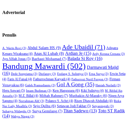
Advertorial
Penulis
Ade Ubaidil
(71)
Abdul Salam HS
(9)
Adipatra
A. Warits Rovi
(3)
Ardian Je
(15)
Anas Al Lubab
(8)
Kenaro Wicaksana
(4)
Ardy Kresna Crenata
(3)
Balada Si Roy
(16)
Baehaqi Mohamad
(7)
Ayu Alfiah Jonas
(5)
Bandung Mawardi
(502)
Darmawati Majid
(16)
Erwin Setia
Dede Soepriatna
(3)
Diofanny
(3)
Endang S. Sulistiya
(3)
Erna Surya
(3)
Firman
(4)
Faris Al Faisal
(4)
Fathurrochman Karyadi
(4)
Fathurrozi Nuril Furqon
(3)
Gol A Gong
(35)
Venayaksa
(6)
Galeh Pramudianto
(3)
Haniah Nurlaili
(3)
Heru Anwari
(5)
Ken Hanggara
(6)
Kiki Sulistyo
(4)
Imam Budiman
(3)
M. Rifdal Ais
Miftah Rahmet
(7)
Muthakin Al-Maraky
(6)
M.Z. Billal
(4)
Nipen Arya
Annafis
(3)
Saputra
(4)
Polanco S. Achri
(4)
Risen Dhawuh Abdullah
(4)
Norrahman Alif
(3)
Rizka
Sejo Qulhu
(6)
Setiawan Jodi Fakhar
(5)
Nur Laily Muallifa
(3)
Setyaningsih
(3)
Titan Sadewo
(13)
Toto ST Radik
Surya Gemilang
(7)
Suharyo Widagdo
(3)
(14)
Wahyu Ningsi
(3)