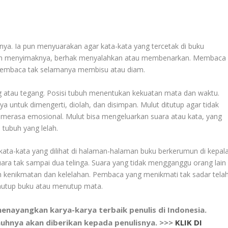
nya. Ia pun menyuarakan agar kata-kata yang tercetak di buku
kan menyimaknya, berhak menyalahkan atau membenarkan. Membaca
pembaca tak selamanya membisu atau diam.
atau tegang. Posisi tubuh menentukan kekuatan mata dan waktu.
 untuk dimengerti, diolah, dan disimpan. Mulut ditutup agar tidak
merasa emosional. Mulut bisa mengeluarkan suara atau kata, yang
tubuh yang lelah.
ta-kata yang dilihat di halaman-halaman buku berkerumun di kepala
Suara tak sampai dua telinga. Suara yang tidak mengganggu orang lain
h kenikmatan dan kelelahan. Pembaca yang menikmati tak sadar tela
nutup buku atau menutup mata.
nayangkan karya-karya terbaik penulis di Indonesia.
nuhnya akan diberikan kepada penulisnya. >>>
KLIK DI