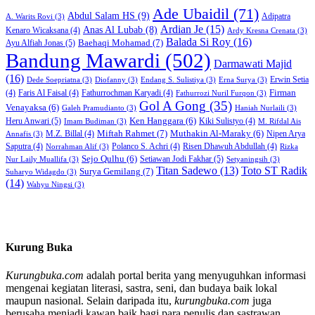
Ade Ubaidil
(71)
Abdul Salam HS
(9)
Adipatra
A. Warits Rovi
(3)
Ardian Je
(15)
Anas Al Lubab
(8)
Kenaro Wicaksana
(4)
Ardy Kresna Crenata
(3)
Balada Si Roy
(16)
Baehaqi Mohamad
(7)
Ayu Alfiah Jonas
(5)
Bandung Mawardi
(502)
Darmawati Majid
(16)
Erwin Setia
Dede Soepriatna
(3)
Diofanny
(3)
Endang S. Sulistiya
(3)
Erna Surya
(3)
Firman
(4)
Faris Al Faisal
(4)
Fathurrochman Karyadi
(4)
Fathurrozi Nuril Furqon
(3)
Gol A Gong
(35)
Venayaksa
(6)
Galeh Pramudianto
(3)
Haniah Nurlaili
(3)
Heru Anwari
(5)
Ken Hanggara
(6)
Kiki Sulistyo
(4)
Imam Budiman
(3)
M. Rifdal Ais
Miftah Rahmet
(7)
Muthakin Al-Maraky
(6)
M.Z. Billal
(4)
Nipen Arya
Annafis
(3)
Saputra
(4)
Polanco S. Achri
(4)
Risen Dhawuh Abdullah
(4)
Norrahman Alif
(3)
Rizka
Sejo Qulhu
(6)
Setiawan Jodi Fakhar
(5)
Nur Laily Muallifa
(3)
Setyaningsih
(3)
Titan Sadewo
(13)
Toto ST Radik
Surya Gemilang
(7)
Suharyo Widagdo
(3)
(14)
Wahyu Ningsi
(3)
Kurung Buka
Kurungbuka.com
adalah portal berita yang menyuguhkan informasi
mengenai kegiatan literasi, sastra, seni, dan budaya baik lokal
maupun nasional. Selain daripada itu,
kurungbuka.com
juga
berusaha menjadi kawan baik bagi para penulis dan sastrawan