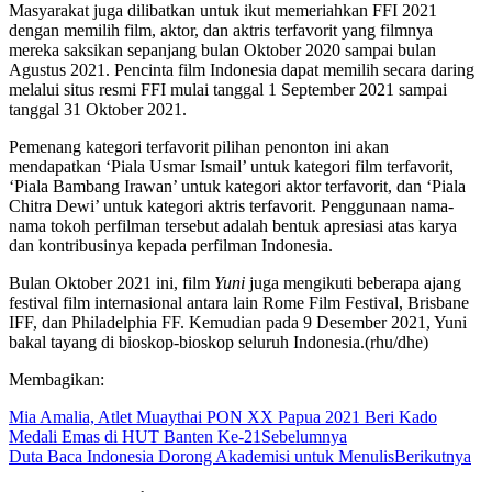
Masyarakat juga dilibatkan untuk ikut memeriahkan FFI 2021
dengan memilih film, aktor, dan aktris terfavorit yang filmnya
mereka saksikan sepanjang bulan Oktober 2020 sampai bulan
Agustus 2021. Pencinta film Indonesia dapat memilih secara daring
melalui situs resmi FFI mulai tanggal 1 September 2021 sampai
tanggal 31 Oktober 2021.
Pemenang kategori terfavorit pilihan penonton ini akan
mendapatkan ‘Piala Usmar Ismail’ untuk kategori film terfavorit,
‘Piala Bambang Irawan’ untuk kategori aktor terfavorit, dan ‘Piala
Chitra Dewi’ untuk kategori aktris terfavorit. Penggunaan nama-
nama tokoh perfilman tersebut adalah bentuk apresiasi atas karya
dan kontribusinya kepada perfilman Indonesia.
Bulan Oktober 2021 ini, film
Yuni
juga mengikuti beberapa ajang
festival film internasional antara lain Rome Film Festival, Brisbane
IFF, dan Philadelphia FF. Kemudian pada 9 Desember 2021, Yuni
bakal tayang di bioskop-bioskop seluruh Indonesia.(rhu/dhe)
Membagikan:
Mia Amalia, Atlet Muaythai PON XX Papua 2021 Beri Kado
Medali Emas di HUT Banten Ke-21
Sebelumnya
Duta Baca Indonesia Dorong Akademisi untuk Menulis
Berikutnya