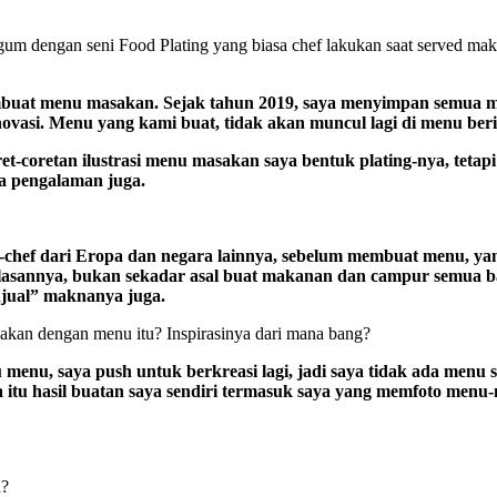
gum dengan seni Food Plating yang biasa chef lakukan saat served mak
membuat menu masakan. Sejak tahun 2019, saya menyimpan semua me
inovasi. Menu yang kami buat, tidak akan muncul lagi di menu b
t-coretan ilustrasi menu masakan saya bentuk plating-nya, tetapi 
na pengalaman juga.
ef-chef dari Eropa dan negara lainnya, sebelum membuat menu, y
lasannya, bukan sekadar asal buat makanan dan campur semua bah
enjual” maknanya juga.
akan dengan menu itu? Inspirasinya dari mana bang?
u menu, saya push untuk berkreasi lagi, jadi saya tidak ada menu
ya itu hasil buatan saya sendiri termasuk saya yang memfoto menu-
u?