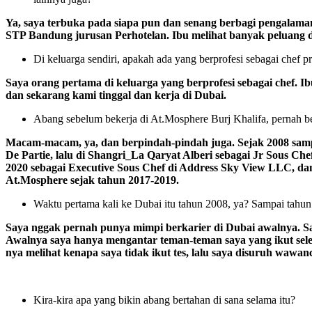
Ya, saya terbuka pada siapa pun dan senang berbagi pengalaman 
STP Bandung jurusan Perhotelan. Ibu melihat banyak peluang di s
Di keluarga sendiri, apakah ada yang berprofesi sebagai chef p
Saya orang pertama di keluarga yang berprofesi sebagai chef. Ib
dan sekarang kami tinggal dan kerja di Dubai.
Abang sebelum bekerja di At.Mosphere Burj Khalifa, pernah be
Macam-macam, ya, dan berpindah-pindah juga. Sejak 2008 sampa
De Partie, lalu di Shangri_La Qaryat Alberi sebagai Jr Sous Ch
2020 sebagai Executive Sous Chef di Address Sky View LLC, da
At.Mosphere sejak tahun 2017-2019.
Waktu pertama kali ke Dubai itu tahun 2008, ya? Sampai tahun 
Saya nggak pernah punya mimpi berkarier di Dubai awalnya. Saya
Awalnya saya hanya mengantar teman-teman saya yang ikut selek
nya melihat kenapa saya tidak ikut tes, lalu saya disuruh wawanc
Kira-kira apa yang bikin abang bertahan di sana selama itu?