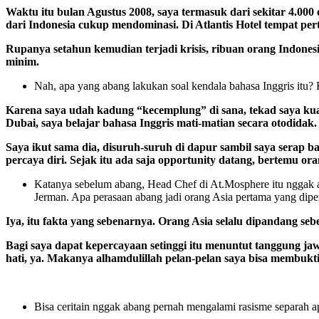
Waktu itu bulan Agustus 2008, saya termasuk dari sekitar 4.00
dari Indonesia cukup mendominasi. Di Atlantis Hotel tempat per
Rupanya setahun kemudian terjadi krisis, ribuan orang Indone
minim.
Nah, apa yang abang lakukan soal kendala bahasa Inggris itu?
Karena saya udah kadung “kecemplung” di sana, tekad saya kuat
Dubai, saya belajar bahasa Inggris mati-matian secara otodidak
Saya ikut sama dia, disuruh-suruh di dapur sambil saya serap ba
percaya diri. Sejak itu ada saja opportunity datang, bertemu 
Katanya sebelum abang, Head Chef di At.Mosphere itu nggak ad
Jerman. Apa perasaan abang jadi orang Asia pertama yang dipe
Iya, itu fakta yang sebenarnya. Orang Asia selalu dipandang sebe
Bagi saya dapat kepercayaan setinggi itu menuntut tanggung jaw
hati, ya. Makanya alhamdulillah pelan-pelan saya bisa membuk
Bisa ceritain nggak abang pernah mengalami rasisme separah a