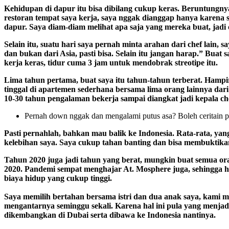
Kehidupan di dapur itu bisa dibilang cukup keras. Beruntungnya
restoran tempat saya kerja, saya nggak dianggap hanya karena 
dapur. Saya diam-diam melihat apa saja yang mereka buat, jadi 
Selain itu, suatu hari saya pernah minta arahan dari chef lain
dan bukan dari Asia, pasti bisa. Selain itu jangan harap.” Bua
kerja keras, tidur cuma 3 jam untuk mendobrak streotipe itu.
Lima tahun pertama, buat saya itu tahun-tahun terberat. Hampir
tinggal di apartemen sederhana bersama lima orang lainnya dar
10-30 tahun pengalaman bekerja sampai diangkat jadi kepala chef
Pernah down nggak dan mengalami putus asa? Boleh ceritain 
Pasti pernahlah, bahkan mau balik ke Indonesia. Rata-rata, yang
kelebihan saya. Saya cukup tahan banting dan bisa membuktikan
Tahun 2020 juga jadi tahun yang berat, mungkin buat semua or
2020. Pandemi sempat menghajar At. Mosphere juga, sehingga h
biaya hidup yang cukup tinggi.
Saya memilih bertahan bersama istri dan dua anak saya, kami
mengantarnya seminggu sekali. Karena hal ini pula yang menjadi
dikembangkan di Dubai serta dibawa ke Indonesia nantinya.