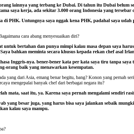
0 orang lainnya yang terbang ke Dubai. Di tahun itu Dubai belum
tama saya kerja, ada sekitar 3.000 orang Indonesia yang tersebar
sia di PHK. Untungnya saya nggak kena PHK, padahal saya udah 
 Bagaimana cara abang menyesuaikan diri?
 untuk bertahan dan punya mimpi kalau masa depan saya harus le
. Saya bahkan meminta secara khusus kepada rekan chef asal Irlan
hasa Inggris-nya. bener-bener kata per kata saya tiru tanpa saya 
orang-orang baik yang menawarkan kesempatan.
a yang dari Asia, emang benar begitu, bang? Konon yang pernah serin
rcaya mengepalai banyak chef dari berbagai negara itu?
lah mata, saat itu, ya. Karena saya pernah mengalami sendiri rasis
ab yang besar juga, yang harus bisa saya jalankan sebaik mungki
tikan kalau saya mampu.
pa?