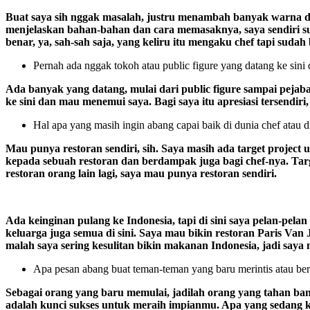
Buat saya sih nggak masalah, justru menambah banyak warna di 
menjelaskan bahan-bahan dan cara memasaknya, saya sendiri su
benar, ya, sah-sah saja, yang keliru itu mengaku chef tapi sudah
Pernah ada nggak tokoh atau public figure yang datang ke sin
Ada banyak yang datang, mulai dari public figure sampai pejab
ke sini dan mau menemui saya. Bagi saya itu apresiasi tersendir
Hal apa yang masih ingin abang capai baik di dunia chef atau d
Mau punya restoran sendiri, sih. Saya masih ada target project 
kepada sebuah restoran dan berdampak juga bagi chef-nya. Tar
restoran orang lain lagi, saya mau punya restoran sendiri.
Ada keinginan pulang ke Indonesia, tapi di sini saya pelan-pela
keluarga juga semua di sini. Saya mau bikin restoran Paris Va
malah saya sering kesulitan bikin makanan Indonesia, jadi say
Apa pesan abang buat teman-teman yang baru merintis atau berci
Sebagai orang yang baru memulai, jadilah orang yang tahan ban
adalah kunci sukses untuk meraih impianmu. Apa yang sedang kam