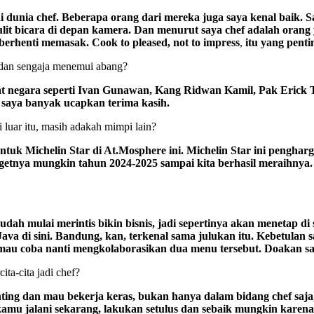
dunia chef. Beberapa orang dari mereka juga saya kenal baik. Sa
lit bicara di depan kamera. Dan menurut saya chef adalah oran
 berhenti memasak. Cook to pleased, not to impress
,
itu yang penti
i dan sengaja menemui abang?
at negara seperti Ivan Gunawan, Kang Ridwan Kamil, Pak Erick T
i, saya banyak ucapkan terima kasih.
i luar itu, masih adakah mimpi lain?
untuk Michelin Star di At.Mosphere ini. Michelin Star ini penghar
getnya mungkin tahun 2024-2025 sampai kita berhasil meraihnya.
n udah mulai merintis bikin bisnis, jadi sepertinya akan menetap 
n Java di sini. Bandung, kan, terkenal sama julukan itu. Kebetu
a mau coba nanti mengkolaborasikan dua menu tersebut. Doakan sa
ta-cita jadi chef?
ting dan mau bekerja keras, bukan hanya dalam bidang chef saja,
u jalani sekarang, lakukan setulus dan sebaik mungkin karena it