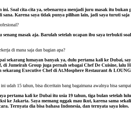
ini. Soal cita-cita ya, sebenarnya menjadi juru masak itu bukan 
ana. Karena saya tidak punya pilihan lain, jadi saya turuti saja
rofesional?
u senang masak aja. Barulah setelah ucapan ibu saya terbukti soal
kerja di mana saja dan bagian apa?
i sekarang lumayan banyak ya, dulu pertama kali ke Dubai, saya
ef, di Jumeirah Group juga pernah sebagai Chef De Cuisine, lalu
n sekarang Executive Chef di At.Mosphere Restaurant & LOUNGE 
ini udah 15 tahun, bisa diceritain bang bagaimana awalnya bisa sampai
 pertama kali ke Dubai itu usia 19 tahun, tiga bulan setelah lu
si ke Jakarta. Saya memang nggak mau ikut, karena sama sekali 
ara. Ternyata dia bisa bahasa Indonesia, dan ternyata saya lolos.