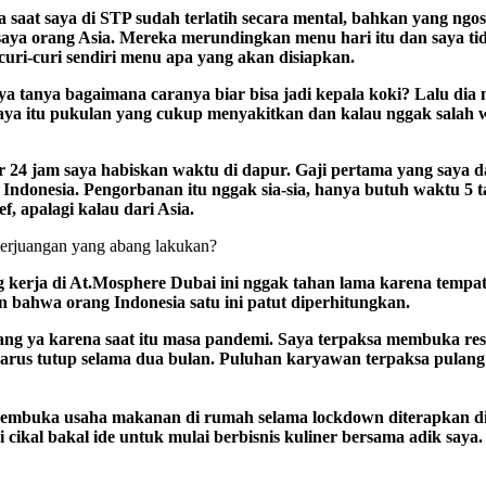
 saat saya di STP sudah terlatih secara mental, bahkan yang ngos
saya orang Asia. Mereka merundingkan menu hari itu dan saya tid
curi-curi sendiri menu apa yang akan disiapkan.
, saya tanya bagaimana caranya biar bisa jadi kepala koki? Lalu 
t saya itu pukulan yang cukup menyakitkan dan kalau nggak salah 
 24 jam saya habiskan waktu di dapur. Gaji pertama yang saya dap
i Indonesia. Pengorbanan itu nggak sia-sia, hanya butuh waktu 
, apalagi kalau dari Asia.
perjuangan yang abang lakukan?
 kerja di At.Mosphere Dubai ini nggak tahan lama karena tempatny
 bahwa orang Indonesia satu ini patut diperhitungkan.
ang ya karena saat itu masa pandemi. Saya terpaksa membuka res
arus tutup selama dua bulan. Puluhan karyawan terpaksa pulang 
 membuka usaha makanan di rumah selama lockdown diterapkan d
 cikal bakal ide untuk mulai berbisnis kuliner bersama adik saya