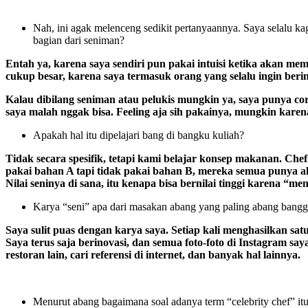
Nah, ini agak melenceng sedikit pertanyaannya. Saya selalu ka
bagian dari seniman?
Entah ya, karena saya sendiri pun pakai intuisi ketika akan 
cukup besar, karena saya termasuk orang yang selalu ingin ber
Kalau dibilang seniman atau pelukis mungkin ya, saya punya core
saya malah nggak bisa. Feeling aja sih pakainya, mungkin kare
Apakah hal itu dipelajari bang di bangku kuliah?
Tidak secara spesifik, tetapi kami belajar konsep makanan. Ch
pakai bahan A tapi tidak pakai bahan B, mereka semua punya a
Nilai seninya di sana, itu kenapa bisa bernilai tinggi karena “m
Karya “seni” apa dari masakan abang yang paling abang bangg
Saya sulit puas dengan karya saya. Setiap kali menghasilkan sat
Saya terus saja berinovasi, dan semua foto-foto di Instagram sa
restoran lain, cari referensi di internet, dan banyak hal lainnya.
Menurut abang bagaimana soal adanya term “celebrity chef” it