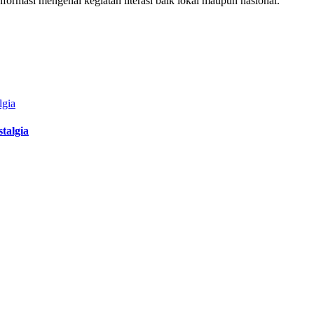
ormasi mengenai kegiatan literasi baik lokal maupun nasional.
talgia