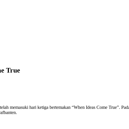
me True
emasuki hari ketiga bertemakan “When Ideas Come True”. Pada ses
rafbanten.