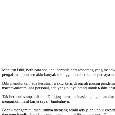
Menurut Diki, berbicara soal ide, bermula dari seseorang yang menawar
pengalaman pun semakin banyak sehingga memberikan kepercayaan diri 
Diki menuturkan, ada kesulitan waktu kerja di rumah musim pandemi i
macem-macem, ada personal, ada yang punya brand untuk t-shirt, instan
Tak berhenti sampai di situ, Diki juga terus meluaskan jangkauan dan 
menjajakan hasil karya saya,” tambahnya.
Beenk mengamini, menurutnya memang selalu ada jalan untuk kreatif d
dan merchandise bisa langsung menghubungi ilustrator seperti Diki.