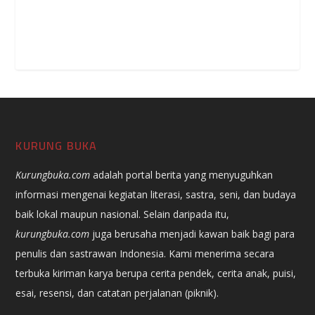
baik lokal maupun nasional. Selain daripada itu,
kurungbuka.com
juga berusaha menjadi kawan baik bagi para
penulis dan sastrawan Indonesia. Kami menerima secara
terbuka kiriman karya berupa cerita pendek, cerita anak, puisi,
esai, resensi, dan catatan perjalanan (piknik).
KONTAK
Alamat:
Komplek Hegar Alam No. 40, Kampung Ciloang,
Sumurpecung, Kec. Serang, Kota Serang, Banten 42118.
Telp.:
+62 819-0631-1007