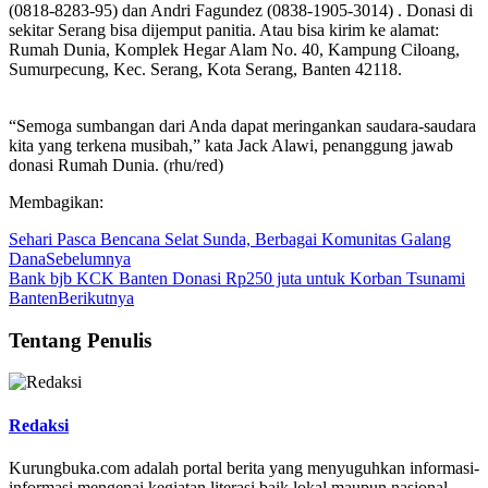
(0818-8283-95) dan Andri Fagundez (0838-1905-3014) . Donasi di
sekitar Serang bisa dijemput panitia. Atau bisa kirim ke alamat:
Rumah Dunia, Komplek Hegar Alam No. 40, Kampung Ciloang,
Sumurpecung, Kec. Serang, Kota Serang, Banten 42118.
“Semoga sumbangan dari Anda dapat meringankan saudara-saudara
kita yang terkena musibah,” kata Jack Alawi, penanggung jawab
donasi Rumah Dunia. (rhu/red)
Membagikan:
Sehari Pasca Bencana Selat Sunda, Berbagai Komunitas Galang
Dana
Sebelumnya
Bank bjb KCK Banten Donasi Rp250 juta untuk Korban Tsunami
Banten
Berikutnya
Tentang Penulis
Redaksi
Kurungbuka.com adalah portal berita yang menyuguhkan informasi-
informasi mengenai kegiatan literasi baik lokal maupun nasional.