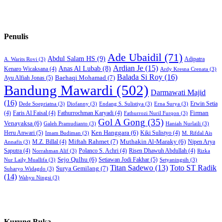
Penulis
Ade Ubaidil
(71)
Abdul Salam HS
(9)
Adipatra
A. Warits Rovi
(3)
Ardian Je
(15)
Anas Al Lubab
(8)
Kenaro Wicaksana
(4)
Ardy Kresna Crenata
(3)
Balada Si Roy
(16)
Baehaqi Mohamad
(7)
Ayu Alfiah Jonas
(5)
Bandung Mawardi
(502)
Darmawati Majid
(16)
Erwin Setia
Dede Soepriatna
(3)
Diofanny
(3)
Endang S. Sulistiya
(3)
Erna Surya
(3)
Firman
(4)
Faris Al Faisal
(4)
Fathurrochman Karyadi
(4)
Fathurrozi Nuril Furqon
(3)
Gol A Gong
(35)
Venayaksa
(6)
Galeh Pramudianto
(3)
Haniah Nurlaili
(3)
Heru Anwari
(5)
Ken Hanggara
(6)
Kiki Sulistyo
(4)
Imam Budiman
(3)
M. Rifdal Ais
Miftah Rahmet
(7)
Muthakin Al-Maraky
(6)
M.Z. Billal
(4)
Nipen Arya
Annafis
(3)
Saputra
(4)
Polanco S. Achri
(4)
Risen Dhawuh Abdullah
(4)
Norrahman Alif
(3)
Rizka
Sejo Qulhu
(6)
Setiawan Jodi Fakhar
(5)
Nur Laily Muallifa
(3)
Setyaningsih
(3)
Titan Sadewo
(13)
Toto ST Radik
Surya Gemilang
(7)
Suharyo Widagdo
(3)
(14)
Wahyu Ningsi
(3)
Kurung Buka