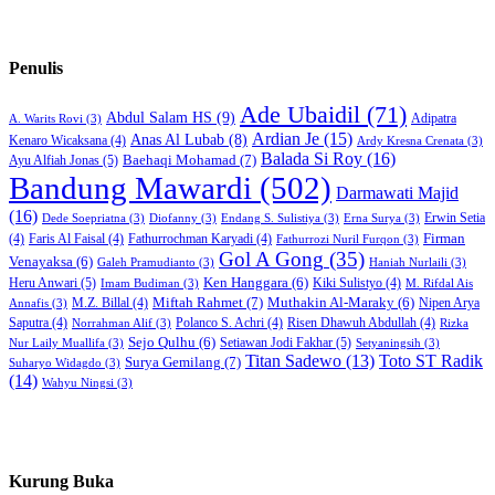
Penulis
Ade Ubaidil
(71)
Abdul Salam HS
(9)
Adipatra
A. Warits Rovi
(3)
Ardian Je
(15)
Anas Al Lubab
(8)
Kenaro Wicaksana
(4)
Ardy Kresna Crenata
(3)
Balada Si Roy
(16)
Baehaqi Mohamad
(7)
Ayu Alfiah Jonas
(5)
Bandung Mawardi
(502)
Darmawati Majid
(16)
Erwin Setia
Dede Soepriatna
(3)
Diofanny
(3)
Endang S. Sulistiya
(3)
Erna Surya
(3)
Firman
(4)
Faris Al Faisal
(4)
Fathurrochman Karyadi
(4)
Fathurrozi Nuril Furqon
(3)
Gol A Gong
(35)
Venayaksa
(6)
Galeh Pramudianto
(3)
Haniah Nurlaili
(3)
Heru Anwari
(5)
Ken Hanggara
(6)
Kiki Sulistyo
(4)
Imam Budiman
(3)
M. Rifdal Ais
Miftah Rahmet
(7)
Muthakin Al-Maraky
(6)
M.Z. Billal
(4)
Nipen Arya
Annafis
(3)
Saputra
(4)
Polanco S. Achri
(4)
Risen Dhawuh Abdullah
(4)
Norrahman Alif
(3)
Rizka
Sejo Qulhu
(6)
Setiawan Jodi Fakhar
(5)
Nur Laily Muallifa
(3)
Setyaningsih
(3)
Titan Sadewo
(13)
Toto ST Radik
Surya Gemilang
(7)
Suharyo Widagdo
(3)
(14)
Wahyu Ningsi
(3)
Kurung Buka