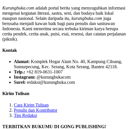
Kurungbuka.com
adalah portal berita yang menyuguhkan informasi
mengenai kegiatan literasi, sastra, seni, dan budaya baik lokal
maupun nasional. Selain daripada itu,
kurungbuka.com
juga
berusaha menjadi kawan baik bagi para penulis dan sastrawan
Indonesia. Kami menerima secara terbuka kiriman karya berupa
cerita pendek, cerita anak, puisi, esai, resensi, dan catatan perjalanan
(piknik).
Kontak
Alamat:
Komplek Hegar Alam No. 40, Kampung Ciloang,
Sumurpecung, Kec. Serang, Kota Serang, Banten 42118.
Telp.:
+62 819-0631-1007
Instagram:
@kurungbukacom
Surel:
redaksi@kurungbuka.com
Kirim Tulisan
Cara Kirim Tulisan
Penulis dan Kontributor
Tim Redaksi
TERBITKAN BUKUMU DI GONG PUBLISHING!