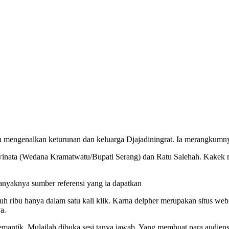
 mengenalkan keturunan dan keluarga Djajadiningrat. Ia merangkumnya 
awinata (Wedana Kramatwatu/Bupati Serang) dan Ratu Salehah. Kakek 
anyaknya sumber referensi yang ia dapatkan
uh ribu hanya dalam satu kali klik. Karna delpher merupakan situs we
a.
emantik. Mulailah dibuka sesi tanya jawab. Yang membuat para audiens 