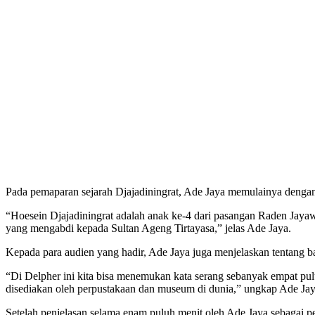
Pada pemaparan sejarah Djajadiningrat, Ade Jaya memulainya dengan
“Hoesein Djajadiningrat adalah anak ke-4 dari pasangan Raden Jay
yang mengabdi kepada Sultan Ageng Tirtayasa,” jelas Ade Jaya.
Kepada para audien yang hadir, Ade Jaya juga menjelaskan tentang b
“Di Delpher ini kita bisa menemukan kata serang sebanyak empat pul
disediakan oleh perpustakaan dan museum di dunia,” ungkap Ade Jay
Setelah penjelasan selama enam puluh menit oleh Ade Jaya sebagai p