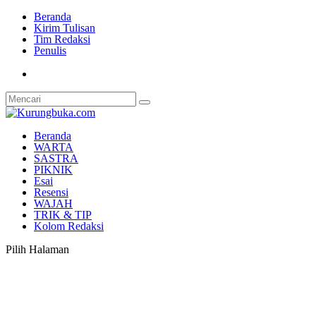
Beranda
Kirim Tulisan
Tim Redaksi
Penulis
Beranda
WARTA
SASTRA
PIKNIK
Esai
Resensi
WAJAH
TRIK & TIP
Kolom Redaksi
Pilih Halaman