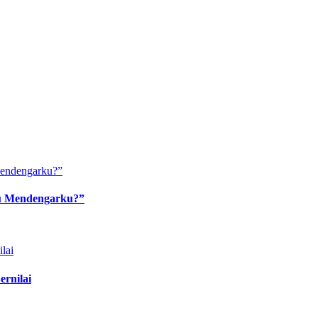
au Mendengarku?”
rnilai