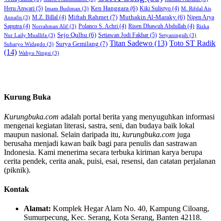
Heru Anwari
(5)
Ken Hanggara
(6)
Kiki Sulistyo
(4)
Imam Budiman
(3)
M. Rifdal Ais
Miftah Rahmet
(7)
Muthakin Al-Maraky
(6)
M.Z. Billal
(4)
Nipen Arya
Annafis
(3)
Saputra
(4)
Polanco S. Achri
(4)
Risen Dhawuh Abdullah
(4)
Norrahman Alif
(3)
Rizka
Sejo Qulhu
(6)
Setiawan Jodi Fakhar
(5)
Nur Laily Muallifa
(3)
Setyaningsih
(3)
Titan Sadewo
(13)
Toto ST Radik
Surya Gemilang
(7)
Suharyo Widagdo
(3)
(14)
Wahyu Ningsi
(3)
Kurung Buka
Kurungbuka.com
adalah portal berita yang menyuguhkan informasi
mengenai kegiatan literasi, sastra, seni, dan budaya baik lokal
maupun nasional. Selain daripada itu,
kurungbuka.com
juga
berusaha menjadi kawan baik bagi para penulis dan sastrawan
Indonesia. Kami menerima secara terbuka kiriman karya berupa
cerita pendek, cerita anak, puisi, esai, resensi, dan catatan perjalanan
(piknik).
Kontak
Alamat:
Komplek Hegar Alam No. 40, Kampung Ciloang,
Sumurpecung, Kec. Serang, Kota Serang, Banten 42118.