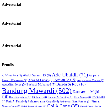
Advertorial
Advertorial
Advertorial
Penulis
Ade Ubaidil
(71)
Abdul Salam HS
(9)
Adipatra
A. Warits Rovi
(3)
Ardian Je
(15)
Anas Al Lubab
(8)
Kenaro Wicaksana
(4)
Ardy Kresna Crenata
(3)
Balada Si Roy
(16)
Baehaqi Mohamad
(7)
Ayu Alfiah Jonas
(5)
Bandung Mawardi
(502)
Darmawati Majid
(16)
Erwin Setia
Dede Soepriatna
(3)
Diofanny
(3)
Endang S. Sulistiya
(3)
Erna Surya
(3)
Firman
(4)
Faris Al Faisal
(4)
Fathurrochman Karyadi
(4)
Fathurrozi Nuril Furqon
(3)
Gol A Gong
(35)
Venayaksa
(6)
Galeh Pramudianto
(3)
Haniah Nurlaili
(3)