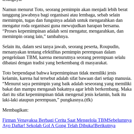
Namun menurut Toto, seorang pemimpin akan menjadi lebih berat
tanggung jawabnya bagi organisasi atau lembaga, sebab selain
memimpin, tugas dan fungsinya adalah untuk mengarahkan dan
mengatur roda organisasi guna mewujudkan harapan bersama.
“Proses kepemimpinan adalah seni mengatur, mengarahkan, dan
memimpin orang lain,” tambahnya.
Selain itu, dalam sesi tanya jawab, seorang peserta, Roupudin,
menanyakan tentang efektifitas pemimpin perempuan dalam
pengelolaan TBM, karena menurutnya seorang perempuan selalu
dibatasi dengan tradisi yang berkembang di masyarakat.
Toto berpendapat bahwa kepemimpinan tidak memiliki jenis
kelamin, karena hal tersebut adalah sifat bawaan dari setiap manusia.
“Menurut saya pemimpin yang baik adalah seseorang yang memiliki
bakat dan mampu mengasah bakatnya agar lebih berkembang. Maka
dari itu sifat kepemimpinan tidak mengenal jenis kelamin, baik itu
laki-laki ataupun perempuan,” pungkasnya.(tfk)
Membagikan:
Firman Venayaksa Berbagi Cerita Saat Mengelola TBM
Sebelumnya
Ayo Daftar! Sekolah Gol A Gong Telah Dibuka!
Berikutnya