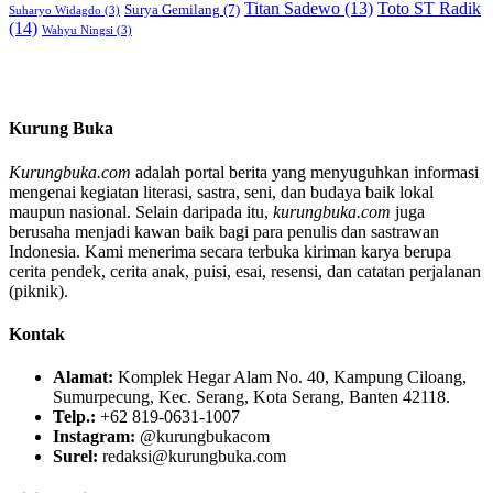
Titan Sadewo
(13)
Toto ST Radik
Surya Gemilang
(7)
Suharyo Widagdo
(3)
(14)
Wahyu Ningsi
(3)
Kurung Buka
Kurungbuka.com
adalah portal berita yang menyuguhkan informasi
mengenai kegiatan literasi, sastra, seni, dan budaya baik lokal
maupun nasional. Selain daripada itu,
kurungbuka.com
juga
berusaha menjadi kawan baik bagi para penulis dan sastrawan
Indonesia. Kami menerima secara terbuka kiriman karya berupa
cerita pendek, cerita anak, puisi, esai, resensi, dan catatan perjalanan
(piknik).
Kontak
Alamat:
Komplek Hegar Alam No. 40, Kampung Ciloang,
Sumurpecung, Kec. Serang, Kota Serang, Banten 42118.
Telp.:
+62 819-0631-1007
Instagram:
@kurungbukacom
Surel:
redaksi@kurungbuka.com