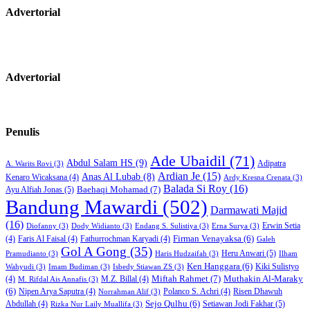
Advertorial
Advertorial
Penulis
Ade Ubaidil
(71)
Abdul Salam HS
(9)
Adipatra
A. Warits Rovi
(3)
Ardian Je
(15)
Anas Al Lubab
(8)
Kenaro Wicaksana
(4)
Ardy Kresna Crenata
(3)
Balada Si Roy
(16)
Baehaqi Mohamad
(7)
Ayu Alfiah Jonas
(5)
Bandung Mawardi
(502)
Darmawati Majid
(16)
Erwin Setia
Diofanny
(3)
Dody Widianto
(3)
Endang S. Sulistiya
(3)
Erna Surya
(3)
Firman Venayaksa
(6)
(4)
Faris Al Faisal
(4)
Fathurrochman Karyadi
(4)
Galeh
Gol A Gong
(35)
Heru Anwari
(5)
Pramudianto
(3)
Haris Hudzaifah
(3)
Ilham
Ken Hanggara
(6)
Kiki Sulistyo
Wahyudi
(3)
Imam Budiman
(3)
Isbedy Stiawan ZS
(3)
Miftah Rahmet
(7)
Muthakin Al-Maraky
(4)
M.Z. Billal
(4)
M. Rifdal Ais Annafis
(3)
(6)
Nipen Arya Saputra
(4)
Polanco S. Achri
(4)
Risen Dhawuh
Norrahman Alif
(3)
Sejo Qulhu
(6)
Setiawan Jodi Fakhar
(5)
Abdullah
(4)
Rizka Nur Laily Muallifa
(3)