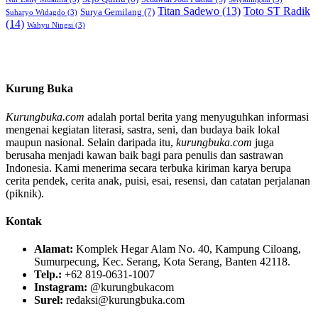
Titan Sadewo
(13)
Toto ST Radik
Surya Gemilang
(7)
Suharyo Widagdo
(3)
(14)
Wahyu Ningsi
(3)
Kurung Buka
Kurungbuka.com
adalah portal berita yang menyuguhkan informasi
mengenai kegiatan literasi, sastra, seni, dan budaya baik lokal
maupun nasional. Selain daripada itu,
kurungbuka.com
juga
berusaha menjadi kawan baik bagi para penulis dan sastrawan
Indonesia. Kami menerima secara terbuka kiriman karya berupa
cerita pendek, cerita anak, puisi, esai, resensi, dan catatan perjalanan
(piknik).
Kontak
Alamat:
Komplek Hegar Alam No. 40, Kampung Ciloang,
Sumurpecung, Kec. Serang, Kota Serang, Banten 42118.
Telp.:
+62 819-0631-1007
Instagram:
@kurungbukacom
Surel:
redaksi@kurungbuka.com