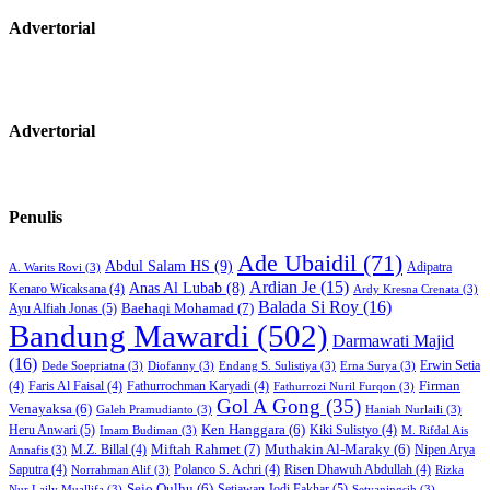
Advertorial
Advertorial
Penulis
Ade Ubaidil
(71)
Abdul Salam HS
(9)
Adipatra
A. Warits Rovi
(3)
Ardian Je
(15)
Anas Al Lubab
(8)
Kenaro Wicaksana
(4)
Ardy Kresna Crenata
(3)
Balada Si Roy
(16)
Baehaqi Mohamad
(7)
Ayu Alfiah Jonas
(5)
Bandung Mawardi
(502)
Darmawati Majid
(16)
Erwin Setia
Dede Soepriatna
(3)
Diofanny
(3)
Endang S. Sulistiya
(3)
Erna Surya
(3)
Firman
(4)
Faris Al Faisal
(4)
Fathurrochman Karyadi
(4)
Fathurrozi Nuril Furqon
(3)
Gol A Gong
(35)
Venayaksa
(6)
Galeh Pramudianto
(3)
Haniah Nurlaili
(3)
Heru Anwari
(5)
Ken Hanggara
(6)
Kiki Sulistyo
(4)
Imam Budiman
(3)
M. Rifdal Ais
Miftah Rahmet
(7)
Muthakin Al-Maraky
(6)
M.Z. Billal
(4)
Nipen Arya
Annafis
(3)
Saputra
(4)
Polanco S. Achri
(4)
Risen Dhawuh Abdullah
(4)
Norrahman Alif
(3)
Rizka
Sejo Qulhu
(6)
Setiawan Jodi Fakhar
(5)
Nur Laily Muallifa
(3)
Setyaningsih
(3)