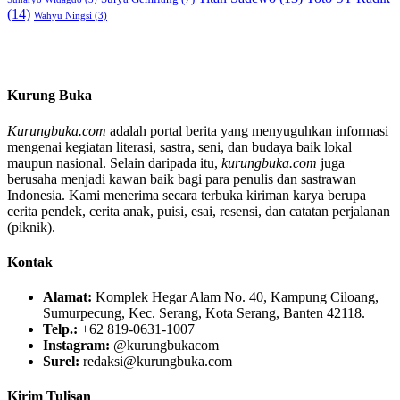
(14)
Wahyu Ningsi
(3)
Kurung Buka
Kurungbuka.com
adalah portal berita yang menyuguhkan informasi
mengenai kegiatan literasi, sastra, seni, dan budaya baik lokal
maupun nasional. Selain daripada itu,
kurungbuka.com
juga
berusaha menjadi kawan baik bagi para penulis dan sastrawan
Indonesia. Kami menerima secara terbuka kiriman karya berupa
cerita pendek, cerita anak, puisi, esai, resensi, dan catatan perjalanan
(piknik).
Kontak
Alamat:
Komplek Hegar Alam No. 40, Kampung Ciloang,
Sumurpecung, Kec. Serang, Kota Serang, Banten 42118.
Telp.:
+62 819-0631-1007
Instagram:
@kurungbukacom
Surel:
redaksi@kurungbuka.com
Kirim Tulisan