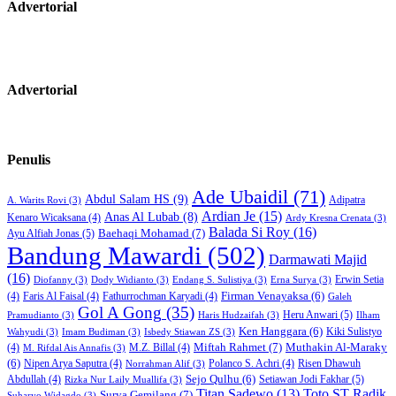
Advertorial
Advertorial
Penulis
Ade Ubaidil
(71)
Abdul Salam HS
(9)
Adipatra
A. Warits Rovi
(3)
Ardian Je
(15)
Anas Al Lubab
(8)
Kenaro Wicaksana
(4)
Ardy Kresna Crenata
(3)
Balada Si Roy
(16)
Baehaqi Mohamad
(7)
Ayu Alfiah Jonas
(5)
Bandung Mawardi
(502)
Darmawati Majid
(16)
Erwin Setia
Diofanny
(3)
Dody Widianto
(3)
Endang S. Sulistiya
(3)
Erna Surya
(3)
Firman Venayaksa
(6)
(4)
Faris Al Faisal
(4)
Fathurrochman Karyadi
(4)
Galeh
Gol A Gong
(35)
Heru Anwari
(5)
Pramudianto
(3)
Haris Hudzaifah
(3)
Ilham
Ken Hanggara
(6)
Kiki Sulistyo
Wahyudi
(3)
Imam Budiman
(3)
Isbedy Stiawan ZS
(3)
Miftah Rahmet
(7)
Muthakin Al-Maraky
(4)
M.Z. Billal
(4)
M. Rifdal Ais Annafis
(3)
(6)
Nipen Arya Saputra
(4)
Polanco S. Achri
(4)
Risen Dhawuh
Norrahman Alif
(3)
Sejo Qulhu
(6)
Setiawan Jodi Fakhar
(5)
Abdullah
(4)
Rizka Nur Laily Muallifa
(3)
Titan Sadewo
(13)
Toto ST Radik
Surya Gemilang
(7)
Suharyo Widagdo
(3)