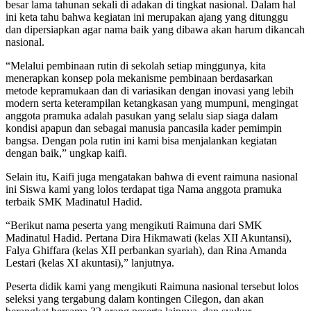
besar lama tahunan sekali di adakan di tingkat nasional. Dalam hal
ini keta tahu bahwa kegiatan ini merupakan ajang yang ditunggu
dan dipersiapkan agar nama baik yang dibawa akan harum dikancah
nasional.
“Melalui pembinaan rutin di sekolah setiap minggunya, kita
menerapkan konsep pola mekanisme pembinaan berdasarkan
metode kepramukaan dan di variasikan dengan inovasi yang lebih
modern serta keterampilan ketangkasan yang mumpuni, mengingat
anggota pramuka adalah pasukan yang selalu siap siaga dalam
kondisi apapun dan sebagai manusia pancasila kader pemimpin
bangsa. Dengan pola rutin ini kami bisa menjalankan kegiatan
dengan baik,” ungkap kaifi.
Selain itu, Kaifi juga mengatakan bahwa di event raimuna nasional
ini Siswa kami yang lolos terdapat tiga Nama anggota pramuka
terbaik SMK Madinatul Hadid.
“Berikut nama peserta yang mengikuti Raimuna dari SMK
Madinatul Hadid. Pertana Dira Hikmawati (kelas XII Akuntansi),
Falya Ghiffara (kelas XII perbankan syariah), dan Rina Amanda
Lestari (kelas XI akuntasi),” lanjutnya.
Peserta didik kami yang mengikuti Raimuna nasional tersebut lolos
seleksi yang tergabung dalam kontingen Cilegon, dan akan