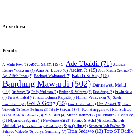
Advertorial
Penulis
Ade Ubaidil
(71)
Abdul Salam HS
(9)
Adipatra
A. Warits Rovi
(3)
Ardian Je
(15)
Anas Al Lubab
(8)
Kenaro Wicaksana
(4)
Ardy Kresna Crenata
(3)
Balada Si Roy
(16)
Baehaqi Mohamad
(7)
Ayu Alfiah Jonas
(5)
Bandung Mawardi
(502)
Darmawati Majid
(16)
Erwin Setia
Diofanny
(3)
Dody Widianto
(3)
Endang S. Sulistiya
(3)
Erna Surya
(3)
Firman Venayaksa
(6)
(4)
Faris Al Faisal
(4)
Fathurrochman Karyadi
(4)
Galeh
Gol A Gong
(35)
Heru Anwari
(5)
Pramudianto
(3)
Haris Hudzaifah
(3)
Ilham
Ken Hanggara
(6)
Kiki Sulistyo
Wahyudi
(3)
Imam Budiman
(3)
Isbedy Stiawan ZS
(3)
Miftah Rahmet
(7)
Muthakin Al-Maraky
(4)
M.Z. Billal
(4)
M. Rifdal Ais Annafis
(3)
(6)
Nipen Arya Saputra
(4)
Polanco S. Achri
(4)
Risen Dhawuh
Norrahman Alif
(3)
Sejo Qulhu
(6)
Setiawan Jodi Fakhar
(5)
Abdullah
(4)
Rizka Nur Laily Muallifa
(3)
Titan Sadewo
(13)
Toto ST Radik
Surya Gemilang
(7)
Suharyo Widagdo
(3)