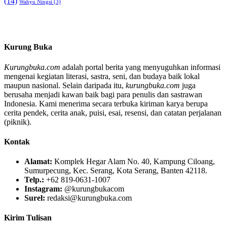
(14)
Wahyu Ningsi
(3)
Kurung Buka
Kurungbuka.com
adalah portal berita yang menyuguhkan informasi
mengenai kegiatan literasi, sastra, seni, dan budaya baik lokal
maupun nasional. Selain daripada itu,
kurungbuka.com
juga
berusaha menjadi kawan baik bagi para penulis dan sastrawan
Indonesia. Kami menerima secara terbuka kiriman karya berupa
cerita pendek, cerita anak, puisi, esai, resensi, dan catatan perjalanan
(piknik).
Kontak
Alamat:
Komplek Hegar Alam No. 40, Kampung Ciloang,
Sumurpecung, Kec. Serang, Kota Serang, Banten 42118.
Telp.:
+62 819-0631-1007
Instagram:
@kurungbukacom
Surel:
redaksi@kurungbuka.com
Kirim Tulisan