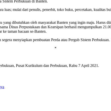
 Sistem Perbukuan di Banten.
ra luas; mulai dari penulis, penerbit, toko buku, percetakan, kualit
i itu yang dibutuhkan oleh masyarakat Banten yang ingin maju. Harus di
ama Dinas Perpustakaan dan Kearsipan berhasil mengumpulkan 21.00
ar ke taman bacaan se-Banten.
segera menyiapkan pembuatan Perda atau Pergub Sistem Perbukuan. B
*
Perbukuan, Pusat Kurikulum dan Perbukuan, Rabu 7 April 2021.
nya