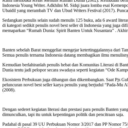
Kami membuka Kelas Menulis Rumah Dunia (2002). Kemudian bermun
Indonesia Young Writer. Adkhilni M. Sidqi juara lomba esai Kemenpo
Ubaidil yang merambah TV dan Ubud Writers Festival (2017). Pun
Sedangkan penulis selain sudah menulis 125 buku, ada 6 award litera
di kategori sedikit penulis novel best seller di Indonesia yang juga
memaparkan “Rumah Dunia: Spirit Banten Untuk Nusantara” . Akhir ta
Banten sebelah Barat menggeliat mengejar ketertinggalannya dari Tan
Semua penulis ternama Indonesia datang membagikan ilmu menulisn
Kemudian berlahiranlah penulis hebat dan Komunitas Literasi di Bant
Dunia tentu jadi pelopor secara swadaya seperti kegiatan “Ode Ka
Ekosistem Perbukuan juga dibangun dan dikembangkan. Saat Pjs Gu
peluncuran novel best seller karya penulis yang berjudul “Pada-Mu
(2008).
Dengan sederet kegiatan literasi dan prestasi para penulis Banten 
dimunculkan, tapi itu untuk kepentingan politik dan pencitraan saja.
Padahal di pasal 39 UU Perbukuan Nomor 3/2017 dan PP Nomor 75/2