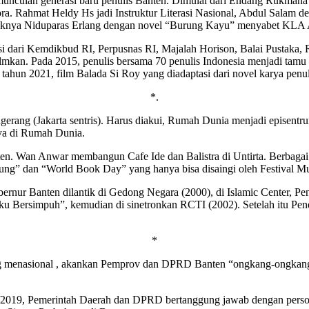
culan generasi baru penulis Banten. Dimulai dari Endang Rukmana
ra. Rahmat Heldy Hs jadi Instruktur Literasi Nasional, Abdul Salam 
caknya Niduparas Erlang dengan novel “Burung Kayu” menyabet KLA 
si dari Kemdikbud RI, Perpusnas RI, Majalah Horison, Balai Pustaka, R
 difilmkan. Pada 2015, penulis bersama 70 penulis Indonesia menjadi ta
hun 2021, film Balada Si Roy yang diadaptasi dari novel karya penuli
*.
gerang (Jakarta sentris). Harus diakui, Rumah Dunia menjadi episentru
ya di Rumah Dunia.
en. Wan Anwar membangun Cafe Ide dan Balistra di Untirta. Berbagai ag
mpung” dan “World Book Day” yang hanya bisa disaingi oleh Festival 
bernur Banten dilantik di Gedong Negara (2000), di Islamic Center
 Aku Bersimpuh”, kemudian di sinetronkan RCTI (2002). Setelah itu P
*
yang menasional , akankan Pemprov dan DPRD Banten “ongkang-ongkang 
019, Pemerintah Daerah dan DPRD bertanggung jawab dengan persoalan