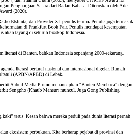
 (2004) dan Yuanita Utami (2005), menyabet UNICEF Award for
dengan Penghargaan Sastra dari Badan Bahasa. Diteruskan oleh Ade
Award (2020).
adio Elshinta, dan Provider XL penulis terima. Penulis juga termasuk
mu kehormatan di Frankfurt Book Fair. Penulis mendapat kesempatan
s akan tayang di seluruh bioskop Indonesia.
m literasi di Banten, bahkan Indonesia sepanjang 2000-sekarang.
enda literasi bertaraf nasional dan internasional digelar. Rumah
Multatuli (APBN/APBD) di Lebak.
, Penerbit Suhud Media Promo menancapkan “Banten Membaca” dengan
enerbit Sengpho (Khatib Mansur) muncul. Juga Gong Publishing
kaki” terus. Kesan bahwa mereka peduli pada dunia literasi pernah
 ekosistem perbukuan. Kita berharap pejabat di provinsi dan