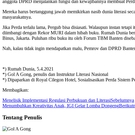
anggota DPRD menjalankan fungsi dan kewajibannya membuat Perda
Mereka harus bertanggung jawab memikirkan nasib dunia literasi seca
masyarakatnya.
Jika Perda terlalu lama, Pergub bisa disiasati. Walaupun instan tetap
diimbangi dengan Rekor MURI dalam hibah buku. Rumah Dunia bers
Binus, Jakarta. Puluhan ribu buku itu oleh Forum TBM Banten diseb
Nah, kalau tidak ingin mendapatkan malu, Pemrov dan DPRD Banten 
*) Rumah Dunia, 5.4.2021
*) Gol A Gong, penulis dan Instruktur Literasi Nasional
*) Dipaparkan di Royal Cilegon Hotel, Sosialisasikan Perda Sistem 
Membagikan:
Menelisik Implementasi Regulasi Perbukuan dan Literasi
Sebelumnya
Menumbuhkan Kreativitas Anak, IGI Gelar Lomba Dongeng
Berikut
Tentang Penulis