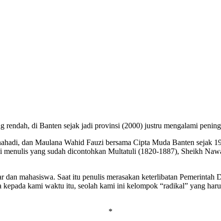
 rendah, di Banten sejak jadi provinsi (2000) justru mengalami peningk
snahadi, dan Maulana Wahid Fauzi bersama Cipta Muda Banten sejak 1
i menulis yang sudah dicontohkan Multatuli (1820-1887), Sheikh Naw
r dan mahasiswa. Saat itu penulis merasakan keterlibatan Pemerintah D
 kepada kami waktu itu, seolah kami ini kelompok “radikal” yang harus
*