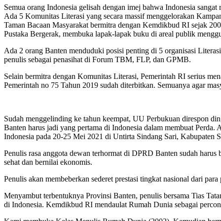
Semua orang Indonesia gelisah dengan imej bahwa Indonesia sangat r
Ada 5 Komunitas Literasi yang secara massif menggelorakan Kampa
Taman Bacaan Masyarakat bermitra dengan Kemdikbud RI sejak 2005.
Pustaka Bergerak, membuka lapak-lapak buku di areal publik menggu
Ada 2 orang Banten menduduki posisi penting di 5 organisasi Liter
penulis sebagai penasihat di Forum TBM, FLP, dan GPMB.
Selain bermitra dengan Komunitas Literasi, Pemerintah RI serius men
Pemerintah no 75 Tahun 2019 sudah diterbitkan. Semuanya agar masy
Sudah menggelinding ke tahun keempat, UU Perbukuan direspon ding
Banten harus jadi yang pertama di Indonesia dalam membuat Perda.
Indonesia pada 20-25 Mei 2021 di Untirta Sindang Sari, Kabupaten S
Penulis rasa anggota dewan terhormat di DPRD Banten sudah harus 
sehat dan bernilai ekonomis.
Penulis akan membeberkan sederet prestasi tingkat nasional dari par
Menyambut terbentuknya Provinsi Banten, penulis bersama Tias Tatan
di Indonesia. Kemdikbud RI mendaulat Rumah Dunia sebagai perconto