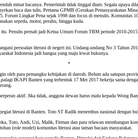
endah minat bacanya. Pemerintah tidak tinggal diam. Segala upaya dil
nyekan baca dan tulis. Pertama GPMB (Gerakan Pemasyarakatan Minat
 Forum Lingkar Pena sejak 1998 dan focus di menulis. Komunitas 100
nakan sepeda, motor, perahu, hingga kuda.
asi itu. Penulis pernah jadi Ketua Umum Forum TBM periode 2010-201
angani persoalan literasi di negeri ini. Undang-undang No 3 Tahun 20
arakat Indonesia jadi bangsa yang maju lewat bukunya.
*
in oleh para pemangku kebijakan di daerah. Belum ada satupun prov
 Apalagi IKAPI Banten yang terbentuk 17 Mei 2017 bekerja sama deng
erang.
berperan aktif. Jika tidak, anggota dewan harus malu kepada Wong Ba
a pegiat literasi di Banten. Toto ST Radik menembus nasional dengan bu
ka, Toto, Andi, Uzi, Malik, Firman dan para relawan membangun komun
han (role model) komunitas literasi atau taman bacaan masyarakat.