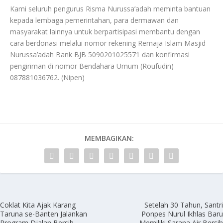
Kami seluruh pengurus Risma Nurussa’adah meminta bantuan
kepada lembaga pemerintahan, para dermawan dan
masyarakat lainnya untuk berpartisipasi membantu dengan
cara berdonasi melalui nomor rekening Remaja Islam Masjid
Nurussa’adah Bank BJB 5090201025571 dan konfirmasi
pengiriman di nomor Bendahara Umum (Roufudin)
087881036762. (Nipen)
MEMBAGIKAN:
Coklat Kita Ajak Karang
Setelah 30 Tahun, Santri
Taruna se-Banten Jalankan
Ponpes Nurul Ikhlas Baru
Program Djalan Bersih
Memiliki Sarana Air Bersih