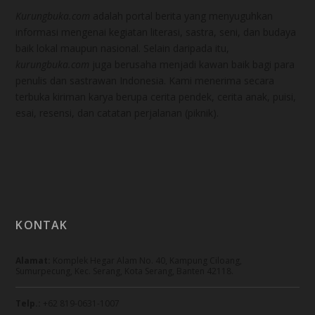
Kurungbuka.com
adalah portal berita yang menyuguhkan
informasi mengenai kegiatan literasi, sastra, seni, dan budaya
baik lokal maupun nasional. Selain daripada itu,
kurungbuka.com
juga berusaha menjadi kawan baik bagi para
penulis dan sastrawan Indonesia. Kami menerima secara
terbuka kiriman karya berupa cerita pendek, cerita anak, puisi,
esai, resensi, dan catatan perjalanan (piknik).
KONTAK
Alamat:
Komplek Hegar Alam No. 40, Kampung Ciloang,
Sumurpecung, Kec. Serang, Kota Serang, Banten 42118.
Telp.:
+62 819-0631-1007