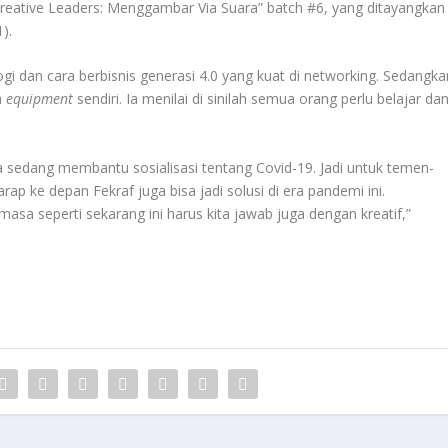
i “Creative Leaders: Menggambar Via Suara” batch #6, yang ditayangkan
).
i dan cara berbisnis generasi 4.0 yang kuat di networking. Sedangka
a
equipment
sendiri. Ia menilai di sinilah semua orang perlu belajar da
 sedang membantu sosialisasi tentang Covid-19. Jadi untuk temen-
ap ke depan Fekraf juga bisa jadi solusi di era pandemi ini.
 masa seperti sekarang ini harus kita jawab juga dengan kreatif,”