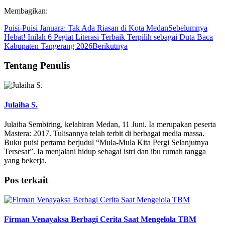
Membagikan:
Puisi-Puisi Januara: Tak Ada Riasan di Kota Medan
Sebelumnya
Hebat! Inilah 6 Pegiat Literasi Terbaik Terpilih sebagai Duta Baca
Kabupaten Tangerang 2026
Berikutnya
Tentang Penulis
Julaiha S.
Julaiha Sembiring, kelahiran Medan, 11 Juni. Ia merupakan peserta
Mastera: 2017. Tulisannya telah terbit di berbagai media massa.
Buku puisi pertama berjudul “Mula-Mula Kita Pergi Selanjutnya
Tersesat”. Ia menjalani hidup sebagai istri dan ibu rumah tangga
yang bekerja.
Pos terkait
Firman Venayaksa Berbagi Cerita Saat Mengelola TBM