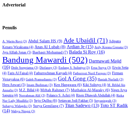
Advertorial
Penulis
Ade Ubaidil
(71)
Abdul Salam HS
(9)
Adipatra
A. Warits Rovi
(3)
Ardian Je
(15)
Anas Al Lubab
(8)
Kenaro Wicaksana
(4)
Ardy Kresna Crenata
(3)
Balada Si Roy
(16)
Baehaqi Mohamad
(7)
Ayu Alfiah Jonas
(5)
Bandung Mawardi
(502)
Darmawati Majid
(16)
Erwin Setia
Dede Soepriatna
(3)
Diofanny
(3)
Endang S. Sulistiya
(3)
Erna Surya
(3)
Firman
(4)
Faris Al Faisal
(4)
Fathurrochman Karyadi
(4)
Fathurrozi Nuril Furqon
(3)
Gol A Gong
(35)
Venayaksa
(6)
Galeh Pramudianto
(3)
Haniah Nurlaili
(3)
Heru Anwari
(5)
Ken Hanggara
(6)
Kiki Sulistyo
(4)
Imam Budiman
(3)
M. Rifdal Ais
Miftah Rahmet
(7)
Muthakin Al-Maraky
(6)
M.Z. Billal
(4)
Nipen Arya
Annafis
(3)
Saputra
(4)
Polanco S. Achri
(4)
Risen Dhawuh Abdullah
(4)
Norrahman Alif
(3)
Rizka
Sejo Qulhu
(6)
Setiawan Jodi Fakhar
(5)
Nur Laily Muallifa
(3)
Setyaningsih
(3)
Titan Sadewo
(13)
Toto ST Radik
Surya Gemilang
(7)
Suharyo Widagdo
(3)
(14)
Wahyu Ningsi
(3)