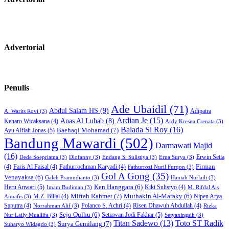
Advertorial
Penulis
Ade Ubaidil
(71)
Abdul Salam HS
(9)
Adipatra
A. Warits Rovi
(3)
Ardian Je
(15)
Anas Al Lubab
(8)
Kenaro Wicaksana
(4)
Ardy Kresna Crenata
(3)
Balada Si Roy
(16)
Baehaqi Mohamad
(7)
Ayu Alfiah Jonas
(5)
Bandung Mawardi
(502)
Darmawati Majid
(16)
Erwin Setia
Dede Soepriatna
(3)
Diofanny
(3)
Endang S. Sulistiya
(3)
Erna Surya
(3)
Firman
(4)
Faris Al Faisal
(4)
Fathurrochman Karyadi
(4)
Fathurrozi Nuril Furqon
(3)
Gol A Gong
(35)
Venayaksa
(6)
Galeh Pramudianto
(3)
Haniah Nurlaili
(3)
Heru Anwari
(5)
Ken Hanggara
(6)
Kiki Sulistyo
(4)
Imam Budiman
(3)
M. Rifdal Ais
Miftah Rahmet
(7)
Muthakin Al-Maraky
(6)
M.Z. Billal
(4)
Nipen Arya
Annafis
(3)
Saputra
(4)
Polanco S. Achri
(4)
Risen Dhawuh Abdullah
(4)
Norrahman Alif
(3)
Rizka
Sejo Qulhu
(6)
Setiawan Jodi Fakhar
(5)
Nur Laily Muallifa
(3)
Setyaningsih
(3)
Titan Sadewo
(13)
Toto ST Radik
Surya Gemilang
(7)
Suharyo Widagdo
(3)