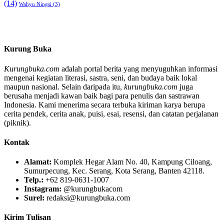
(14)
Wahyu Ningsi
(3)
Kurung Buka
Kurungbuka.com
adalah portal berita yang menyuguhkan informasi
mengenai kegiatan literasi, sastra, seni, dan budaya baik lokal
maupun nasional. Selain daripada itu,
kurungbuka.com
juga
berusaha menjadi kawan baik bagi para penulis dan sastrawan
Indonesia. Kami menerima secara terbuka kiriman karya berupa
cerita pendek, cerita anak, puisi, esai, resensi, dan catatan perjalanan
(piknik).
Kontak
Alamat:
Komplek Hegar Alam No. 40, Kampung Ciloang,
Sumurpecung, Kec. Serang, Kota Serang, Banten 42118.
Telp.:
+62 819-0631-1007
Instagram:
@kurungbukacom
Surel:
redaksi@kurungbuka.com
Kirim Tulisan