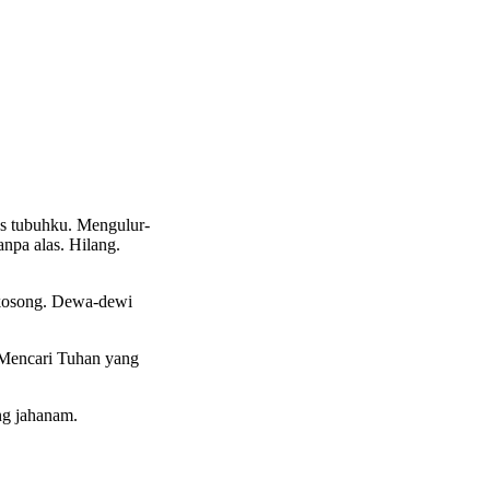
as tubuhku. Mengulur-
anpa alas. Hilang.
a kosong. Dewa-dewi
 Mencari Tuhan yang
ng jahanam.