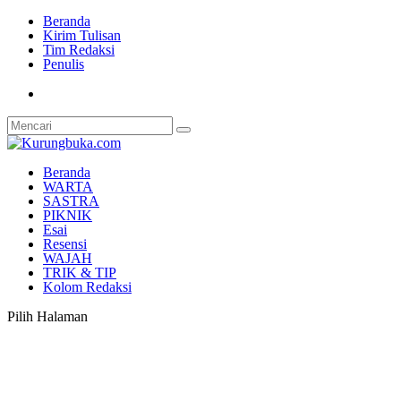
Beranda
Kirim Tulisan
Tim Redaksi
Penulis
Beranda
WARTA
SASTRA
PIKNIK
Esai
Resensi
WAJAH
TRIK & TIP
Kolom Redaksi
Pilih Halaman