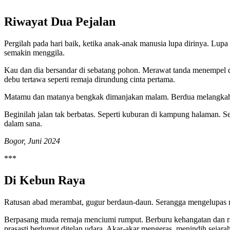
Riwayat Dua Pejalan
Pergilah pada hari baik, ketika anak-anak manusia lupa dirinya. Lup
semakin menggila.
Kau dan dia bersandar di sebatang pohon. Merawat tanda menempel d
debu tertawa seperti remaja dirundung cinta pertama.
Matamu dan matanya bengkak dimanjakan malam. Berdua melangkah ke
Beginilah jalan tak berbatas. Seperti kuburan di kampung halaman. 
dalam sana.
Bogor, Juni 2024
***
Di Kebun Raya
Ratusan abad merambat, gugur berdaun-daun. Serangga mengelupas m
Berpasang muda remaja menciumi rumput. Berburu kehangatan dan 
prasasti berlumut ditelan udara. Akar-akar mengeras, menindih sejar