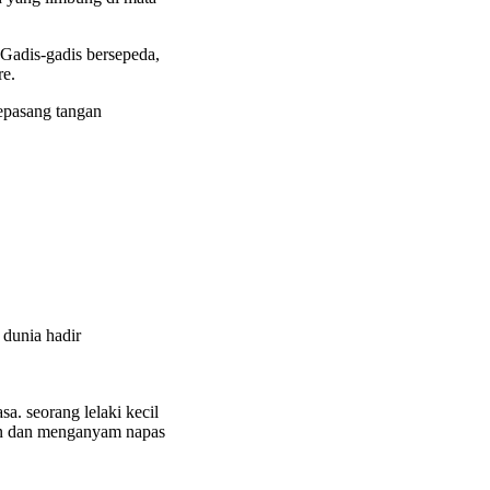
 Gadis-gadis bersepeda,
re.
sepasang tangan
 dunia hadir
a. seorang lelaki kecil
an dan menganyam napas