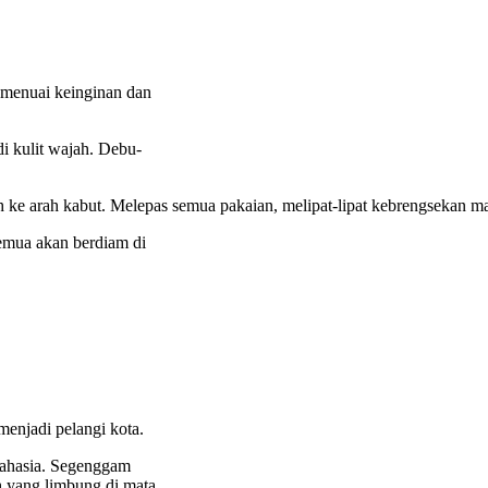
a menuai keinginan dan
i kulit wajah. Debu-
 arah kabut. Melepas semua pakaian, melipat-lipat kebrengsekan mas
Semua akan berdiam di
enjadi pelangi kota.
rahasia. Segenggam
ah yang limbung di mata