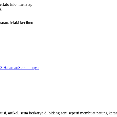
berkilo kilo. menatap
m.
rau. lelaki kecilmu
03 Halaman
Sebelumnya
puisi, artikel, serta berkarya di bidang seni seperti membuat patung k