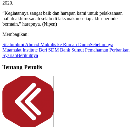
2020.
“Kegiatannya sangat baik dan harapan kami untuk pelaksanaan
haflah akhirussanah selalu di laksanakan setiap akhir periode
bermain,” harapnya. (Nipen)
Membagikan:
Silaturahmi Ahmad Mukhlis ke Rumah Dunia
Sebelumnya
Muamalat Institute Beri SDM Bank Sumut Pemahaman Perbankan
Syariah
Berikutnya
Tentang Penulis