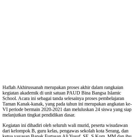
Haflah Akhirussanah merupakan proses akhir dalam rangkaian
kegiatan akademik di unit satuan PAUD Bina Bangsa Islamic
School. Acara ini sebagai tanda selesainya proses pembelajaran
Taman Kanak-kanak, yang pada tahun ini merupakan angkatan ke-
VI periode bermain 2020-2021 dan meluluskan 24 siswa yang siap
melanjutkan tingkat pendidikan dasar.
Kegiatan ini dihadiri oleh seluruh wali murid, peserta wisudawan
dari kelompok B, guru kelas, pengawas sekolah kota Serang, dan
ketua yayasan Bapak Furtasan Ali Yusuf, SE, S.Kom, MM dan ibu