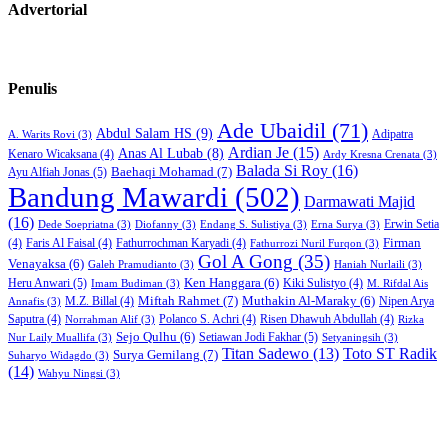
Advertorial
Penulis
Ade Ubaidil
(71)
Abdul Salam HS
(9)
Adipatra
A. Warits Rovi
(3)
Ardian Je
(15)
Anas Al Lubab
(8)
Kenaro Wicaksana
(4)
Ardy Kresna Crenata
(3)
Balada Si Roy
(16)
Baehaqi Mohamad
(7)
Ayu Alfiah Jonas
(5)
Bandung Mawardi
(502)
Darmawati Majid
(16)
Erwin Setia
Dede Soepriatna
(3)
Diofanny
(3)
Endang S. Sulistiya
(3)
Erna Surya
(3)
Firman
(4)
Faris Al Faisal
(4)
Fathurrochman Karyadi
(4)
Fathurrozi Nuril Furqon
(3)
Gol A Gong
(35)
Venayaksa
(6)
Galeh Pramudianto
(3)
Haniah Nurlaili
(3)
Heru Anwari
(5)
Ken Hanggara
(6)
Kiki Sulistyo
(4)
Imam Budiman
(3)
M. Rifdal Ais
Miftah Rahmet
(7)
Muthakin Al-Maraky
(6)
M.Z. Billal
(4)
Nipen Arya
Annafis
(3)
Saputra
(4)
Polanco S. Achri
(4)
Risen Dhawuh Abdullah
(4)
Norrahman Alif
(3)
Rizka
Sejo Qulhu
(6)
Setiawan Jodi Fakhar
(5)
Nur Laily Muallifa
(3)
Setyaningsih
(3)
Titan Sadewo
(13)
Toto ST Radik
Surya Gemilang
(7)
Suharyo Widagdo
(3)
(14)
Wahyu Ningsi
(3)