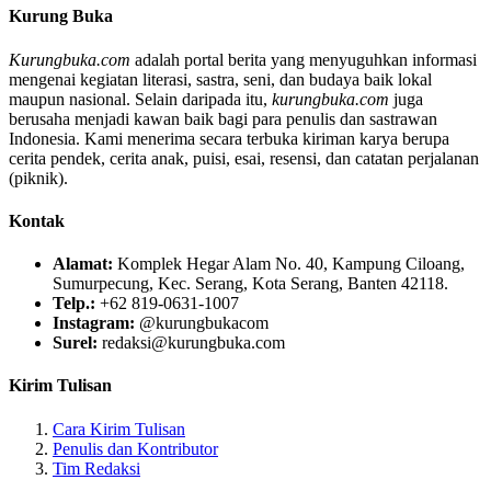
Kurung Buka
Kurungbuka.com
adalah portal berita yang menyuguhkan informasi
mengenai kegiatan literasi, sastra, seni, dan budaya baik lokal
maupun nasional. Selain daripada itu,
kurungbuka.com
juga
berusaha menjadi kawan baik bagi para penulis dan sastrawan
Indonesia. Kami menerima secara terbuka kiriman karya berupa
cerita pendek, cerita anak, puisi, esai, resensi, dan catatan perjalanan
(piknik).
Kontak
Alamat:
Komplek Hegar Alam No. 40, Kampung Ciloang,
Sumurpecung, Kec. Serang, Kota Serang, Banten 42118.
Telp.:
+62 819-0631-1007
Instagram:
@kurungbukacom
Surel:
redaksi@kurungbuka.com
Kirim Tulisan
Cara Kirim Tulisan
Penulis dan Kontributor
Tim Redaksi