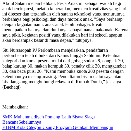
Abdul Salam menambahkan, Pesta Anak ini sebagai wadah bagi
anak berekspresi, melatih keberanian, memacu kreativitas yang hari
ini digeser dan tergantikan oleh sarana teknologi yang menurutnya
berbahaya bagi psikologi dan daya motorik anak. ”Saya berharap
dengan kegiatan nanti, anak-anak lebih bahagia, kreatif
mendapatkan haknya dan dunianya sebagaimana anak-anak. Karena
saya pikir, kegiatan positif yang dilakukan hari ini sekecil apapun
akan berdampak besar di masa depan,” tutupnya.
Siti Nursaropah PJ Perlombaan menjelaskan, pendaftaran
perlombaan telah dibuka dari Kamis hingga Sabtu ini. Ketentuan
kategori dan kuota peserta mulai dari gobag sodor 28, conglak 30,
balap karung 30, makan kerupuk 30, penalty cilik 30, menggambar
30, dan baca puisi 20. ”Kami membuka kuota 200 peserta dengan
ketentuannya masing-masing. Pendaftaran bisa melalui saya atau
bisa langsung menghubungi relawan di Rumah Dunia,” jelasnya.
(Baehaqi)
Membagikan:
SMK Muhammadiyah Pontang Latih Siswa Siaga
Bencana
Sebelumnya
FTBM Kota Cilegon Usung Program Gerakan Membangun