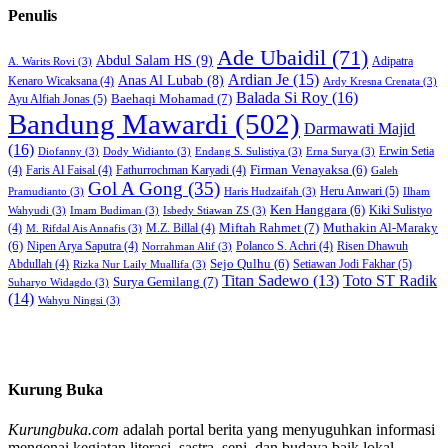
Penulis
Ade Ubaidil
(71)
Abdul Salam HS
(9)
Adipatra
A. Warits Rovi
(3)
Ardian Je
(15)
Anas Al Lubab
(8)
Kenaro Wicaksana
(4)
Ardy Kresna Crenata
(3)
Balada Si Roy
(16)
Baehaqi Mohamad
(7)
Ayu Alfiah Jonas
(5)
Bandung Mawardi
(502)
Darmawati Majid
(16)
Erwin Setia
Diofanny
(3)
Dody Widianto
(3)
Endang S. Sulistiya
(3)
Erna Surya
(3)
Firman Venayaksa
(6)
(4)
Faris Al Faisal
(4)
Fathurrochman Karyadi
(4)
Galeh
Gol A Gong
(35)
Heru Anwari
(5)
Pramudianto
(3)
Haris Hudzaifah
(3)
Ilham
Ken Hanggara
(6)
Kiki Sulistyo
Wahyudi
(3)
Imam Budiman
(3)
Isbedy Stiawan ZS
(3)
Miftah Rahmet
(7)
Muthakin Al-Maraky
(4)
M.Z. Billal
(4)
M. Rifdal Ais Annafis
(3)
(6)
Nipen Arya Saputra
(4)
Polanco S. Achri
(4)
Risen Dhawuh
Norrahman Alif
(3)
Sejo Qulhu
(6)
Setiawan Jodi Fakhar
(5)
Abdullah
(4)
Rizka Nur Laily Muallifa
(3)
Titan Sadewo
(13)
Toto ST Radik
Surya Gemilang
(7)
Suharyo Widagdo
(3)
(14)
Wahyu Ningsi
(3)
Kurung Buka
Kurungbuka.com
adalah portal berita yang menyuguhkan informasi
mengenai kegiatan literasi, sastra, seni, dan budaya baik lokal