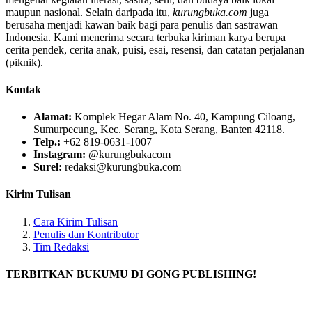
maupun nasional. Selain daripada itu,
kurungbuka.com
juga
berusaha menjadi kawan baik bagi para penulis dan sastrawan
Indonesia. Kami menerima secara terbuka kiriman karya berupa
cerita pendek, cerita anak, puisi, esai, resensi, dan catatan perjalanan
(piknik).
Kontak
Alamat:
Komplek Hegar Alam No. 40, Kampung Ciloang,
Sumurpecung, Kec. Serang, Kota Serang, Banten 42118.
Telp.:
+62 819-0631-1007
Instagram:
@kurungbukacom
Surel:
redaksi@kurungbuka.com
Kirim Tulisan
Cara Kirim Tulisan
Penulis dan Kontributor
Tim Redaksi
TERBITKAN BUKUMU DI GONG PUBLISHING!