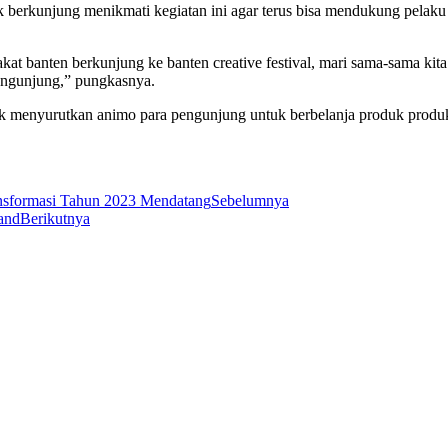
k berkunjung menikmati kegiatan ini agar terus bisa mendukung pelaku
yarakat banten berkunjung ke banten creative festival, mari sama-sama
pengunjung,” pungkasnya.
dak menyurutkan animo para pengunjung untuk berbelanja produk produk 
nsformasi Tahun 2023 Mendatang
Sebelumnya
and
Berikutnya