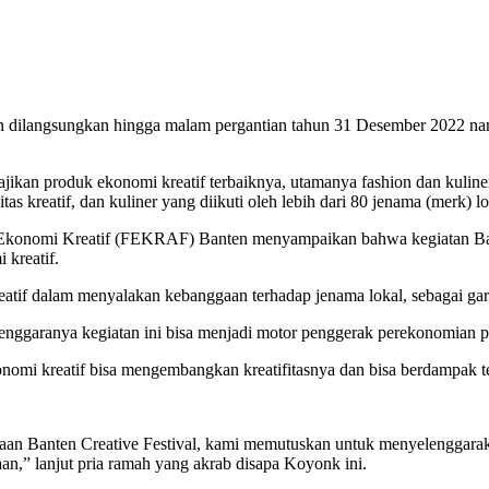
an dilangsungkan hingga malam pergantian tahun 31 Desember 2022 nan
jikan produk ekonomi kreatif terbaiknya, utamanya fashion dan kuliner.
s kreatif, dan kuliner yang diikuti oleh lebih dari 80 jenama (merk) lo
 Ekonomi Kreatif (FEKRAF) Banten menyampaikan bahwa kegiatan Bant
 kreatif.
kreatif dalam menyalakan kebanggaan terhadap jenama lokal, sebagai ga
elenggaranya kegiatan ini bisa menjadi motor penggerak perekonomian
ekonomi kreatif bisa mengembangkan kreatifitasnya dan bisa berdampa
araan Banten Creative Festival, kami memutuskan untuk menyelenggarak
n,” lanjut pria ramah yang akrab disapa Koyonk ini.