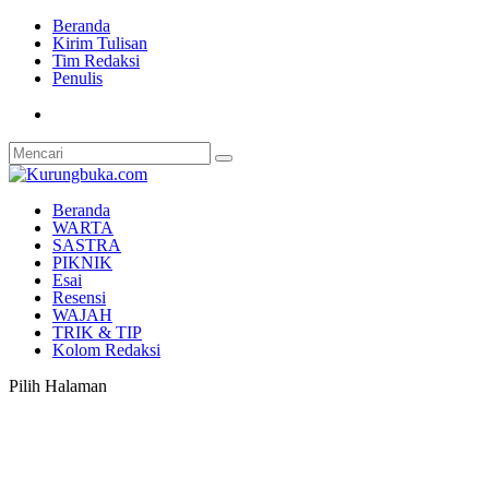
Beranda
Kirim Tulisan
Tim Redaksi
Penulis
Beranda
WARTA
SASTRA
PIKNIK
Esai
Resensi
WAJAH
TRIK & TIP
Kolom Redaksi
Pilih Halaman