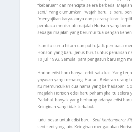
“kebaruan” dan mencipta selera berbeda. Majalah
seni.” Yang diumumkan: “wajah baru, isi baru, p
“menyajikan karya-karya dan pikiran-pikiran terp
pembaca menikmati majalah Horison yang berbeda
sebagai majalah yang berumur tua dengan kehend
Iklan itu cuma hitam dan putih. Jadi, pembaca m
Horison yang baru. Jenus huruf untuk penulisan n
10 Juli 1993. Semula, para pengasuh baru ingin m
Horion edisi baru hanya terbit satu kali. Yang ter
yayasan yang menaungi Horion. Beberaa orang te
itu memunculkan dua nama yang berhadapan: G
majalah Horison edisi baru paham jika itu sele
Padahal, banyak yang berharap adanya edisi baru
Keinginan yang tidak terkabul.
Judul besar untuk edisi baru :
Seni Kontemporer Ki
seni-seni yang lain. Keinginan mengadakan Horis