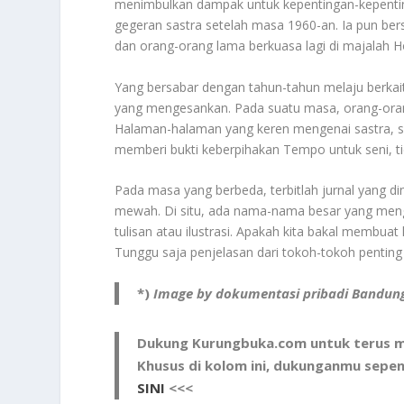
menimbulkan dampak untuk kepentingan-kepenting
gegeran sastra setelah masa 1960-an. Ia pun bers
dan orang-orang lama berkuasa lagi di majalah H
Yang bersabar dengan tahun-tahun melaju berkai
yang mengesankan. Pada suatu masa, orang-oran
Halaman-halaman yang keren mengenai sastra, sejara
memberi bukti keberpihakan Tempo untuk seni, ti
Pada masa yang berbeda, terbitlah jurnal yang di
mewah. Di situ, ada nama-nama besar yang m
tulisan atau ilustrasi. Apakah kita bakal membu
Tunggu saja penjelasan dari tokoh-tokoh penting 
*)
Image by dokumentasi pribadi Bandun
Dukung Kurungbuka.com untuk terus me
Khusus di kolom ini, dukunganmu sepe
SINI
<<<