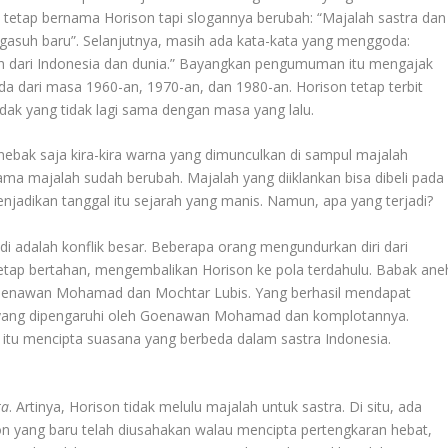
 tetap bernama Horison tapi slogannya berubah: “Majalah sastra dan
engasuh baru”. Selanjutnya, masih ada kata-kata yang menggoda:
ilih dari Indonesia dan dunia.” Bayangkan pengumuman itu mengajak
 dari masa 1960-an, 1970-an, dan 1980-an. Horison tetap terbit
ak yang tidak lagi sama dengan masa yang lalu.
enebak saja kira-kira warna yang dimunculkan di sampul majalah
ama majalah sudah berubah. Majalah yang diiklankan bisa dibeli pada
enjadikan tanggal itu sejarah yang manis. Namun, apa yang terjadi?
jadi adalah konflik besar. Beberapa orang mengundurkan diri dari
tap bertahan, mengembalikan Horison ke pola terdahulu. Babak ane
oenawan Mohamad dan Mochtar Lubis. Yang berhasil mendapat
ra yang dipengaruhi oleh Goenawan Mohamad dan komplotannya.
 itu mencipta suasana yang berbeda dalam sastra Indonesia.
ta
. Artinya, Horison tidak melulu majalah untuk sastra. Di situ, ada
on yang baru telah diusahakan walau mencipta pertengkaran hebat,