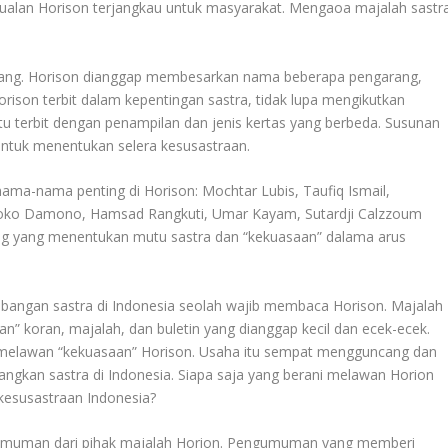
njualan Horison terjangkau untuk masyarakat. Mengaoa majalah sastr
ang. Horison dianggap membesarkan nama beberapa pengarang,
rison terbit dalam kepentingan sastra, tidak lupa mengikutkan
tu terbit dengan penampilan dan jenis kertas yang berbeda. Susunan
untuk menentukan selera kesusastraan.
ma-nama penting di Horison: Mochtar Lubis, Taufiq Ismail,
oko Damono, Hamsad Rangkuti, Umar Kayam, Sutardji Calzzoum
rang yang menentukan mutu sastra dan “kekuasaan” dalama arus
bangan sastra di Indonesia seolah wajib membaca Horison. Majalah
an” koran, majalah, dan buletin yang dianggap kecil dan ecek-ecek.
 melawan “kekuasaan” Horison. Usaha itu sempat mengguncang dan
an sastra di Indonesia. Siapa saja yang berani melawan Horion
kesusastraan Indonesia?
engumuman dari pihak majalah Horion. Pengumuman yang memberi