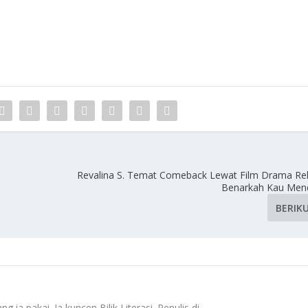
Revalina S. Temat Comeback Lewat Film Drama Reli
Benarkah Kau Mend
BERIK
 ia pakai. Ia kuncen Bilik Literasi. Penulis di