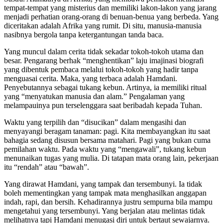
tempat-tempat yang misterius dan memiliki lakon-lakon yang jarang
menjadi perhatian orang-orang di benuan-benua yang berbeda. Yang
diceritakan adalah Afrika yang rumit. Di situ, manusia-manusia
nasibnya bergola tanpa ketergantungan tanda baca.
Yang muncul dalam cerita tidak sekadar tokoh-tokoh utama dan
besar. Pengarang berhak “menghentikan” laju imajinasi biografi
yang dibentuk pembaca melalui tokoh-tokoh yang hadir tanpa
menguasai cerita. Maka, yang terbaca adalah Hamdani.
Penyebutannya sebagai tukang kebun. Artinya, ia memiliki ritual
yang “menyatukan manusia dan alam.” Pengalaman yang
melampauinya pun terselenggara saat beribadah kepada Tuhan.
Waktu yang terpilih dan “disucikan” dalam mengasihi dan
menyayangi beragam tanaman: pagi. Kita membayangkan itu saat
bahagia sedang disusun bersama matahari. Pagi yang bukan cuma
pemilahan waktu. Pada waktu yang “mengawali”, tukang kebun
menunaikan tugas yang mulia. Di tatapan mata orang lain, pekerjaan
itu “rendah” atau “bawah”.
Yang dirawat Hamdani, yang tampak dan tersembunyi. Ia tidak
boleh mementingkan yang tampak mata menghasilkan anggapan
indah, rapi, dan bersih. Kehadirannya justru sempurna bila mampu
mengetahui yang tersembunyi. Yang berjalan atau melintas tidak
melihatnya tapi Hamdani menugasi diri untuk bertaut sewajarnya.