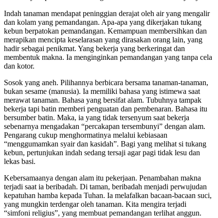
Indah tanaman mendapat peninggian derajat oleh air yang mengalir
dan kolam yang pemandangan. Apa-apa yang dikerjakan tukang
kebun berpatokan pemandangan. Kemampuan membersihkan dan
merapikan mencipta keselarasan yang dirasakan orang lain, yang
hadir sebagai penikmat. Yang bekerja yang berkeringat dan
membentuk makna. Ia menginginkan pemandangan yang tanpa cela
dan kotor.
Sosok yang aneh. Pilihannya berbicara bersama tanaman-tanaman,
bukan sesame (manusia). Ia memiliki bahasa yang istimewa saat
merawat tanaman. Bahasa yang bersifat alam. Tubuhnya tampak
bekerja tapi batin memberi penguatan dan pembenaran. Bahasa itu
bersumber batin. Maka, ia yang tidak tersenyum saat bekerja
sebenarnya mengadakan “percakapan tersembunyi” dengan alam.
Pengarang cukup menghormatinya melalui kebiasaan
“menggumamkan syair dan kasidah”. Bagi yang melihat si tukang
kebun, pertunjukan indah sedang tersaji agar pagi tidak lesu dan
lekas basi.
Kebersamaanya dengan alam itu pekerjaan. Penambahan makna
terjadi saat ia beribadah. Di taman, beribadah menjadi perwujudan
kepatuhan hamba kepada Tuhan. Ia melafalkan bacaan-bacaan suci,
yang mungkin terdengar oleh tanaman. Kita mengira terjadi
“simfoni religius”, yang membuat pemandangan terlihat anggun.