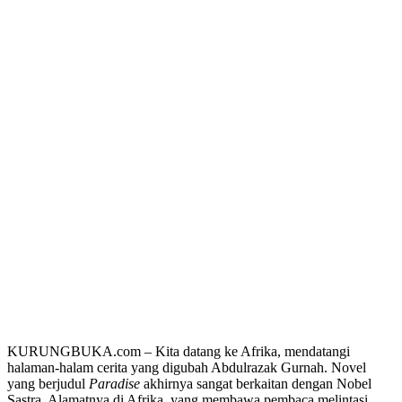
KURUNGBUKA.com – Kita datang ke Afrika, mendatangi
halaman-halam cerita yang digubah Abdulrazak Gurnah. Novel
yang berjudul
Paradise
akhirnya sangat berkaitan dengan Nobel
Sastra. Alamatnya di Afrika, yang membawa pembaca melintasi