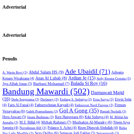
Advertorial
Advertorial
Penulis
Ade Ubaidil
(71)
Abdul Salam HS
(9)
Adipatra
A. Warits Rovi
(3)
Ardian Je
(15)
Anas Al Lubab
(8)
Kenaro Wicaksana
(4)
Ardy Kresna Crenata
(3)
Balada Si Roy
(16)
Baehaqi Mohamad
(7)
Ayu Alfiah Jonas
(5)
Bandung Mawardi
(502)
Darmawati Majid
(16)
Erwin Setia
Dede Soepriatna
(3)
Diofanny
(3)
Endang S. Sulistiya
(3)
Erna Surya
(3)
Firman
(4)
Faris Al Faisal
(4)
Fathurrochman Karyadi
(4)
Fathurrozi Nuril Furqon
(3)
Gol A Gong
(35)
Venayaksa
(6)
Galeh Pramudianto
(3)
Haniah Nurlaili
(3)
Heru Anwari
(5)
Ken Hanggara
(6)
Kiki Sulistyo
(4)
Imam Budiman
(3)
M. Rifdal Ais
Miftah Rahmet
(7)
Muthakin Al-Maraky
(6)
M.Z. Billal
(4)
Nipen Arya
Annafis
(3)
Saputra
(4)
Polanco S. Achri
(4)
Risen Dhawuh Abdullah
(4)
Norrahman Alif
(3)
Rizka
Sejo Qulhu
(6)
Setiawan Jodi Fakhar
(5)
Nur Laily Muallifa
(3)
Setyaningsih
(3)