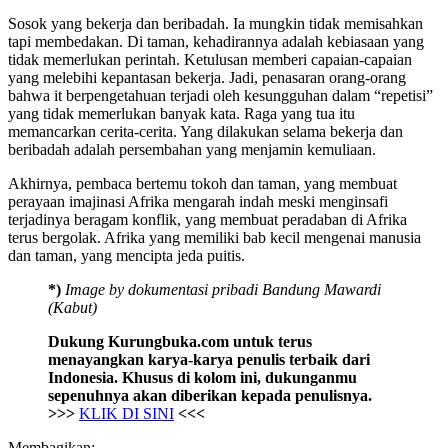
Sosok yang bekerja dan beribadah. Ia mungkin tidak memisahkan
tapi membedakan. Di taman, kehadirannya adalah kebiasaan yang
tidak memerlukan perintah. Ketulusan memberi capaian-capaian
yang melebihi kepantasan bekerja. Jadi, penasaran orang-orang
bahwa it berpengetahuan terjadi oleh kesungguhan dalam “repetisi”
yang tidak memerlukan banyak kata. Raga yang tua itu
memancarkan cerita-cerita. Yang dilakukan selama bekerja dan
beribadah adalah persembahan yang menjamin kemuliaan.
Akhirnya, pembaca bertemu tokoh dan taman, yang membuat
perayaan imajinasi Afrika mengarah indah meski menginsafi
terjadinya beragam konflik, yang membuat peradaban di Afrika
terus bergolak. Afrika yang memiliki bab kecil mengenai manusia
dan taman, yang mencipta jeda puitis.
*)
Image by dokumentasi pribadi Bandung Mawardi
(Kabut)
Dukung Kurungbuka.com untuk terus
menayangkan karya-karya penulis terbaik dari
Indonesia. Khusus di kolom ini, dukunganmu
sepenuhnya akan diberikan kepada penulisnya.
>>>
KLIK DI SINI
<<<
Membagikan: