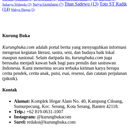
Titan Sadewo
(13)
Toto ST Radik
Surya Gemilang
(7)
Suharyo Widagdo
(3)
(14)
Wahyu Ningsi
(3)
Kurung Buka
Kurungbuka.com
adalah portal berita yang menyuguhkan informasi
mengenai kegiatan literasi, sastra, seni, dan budaya baik lokal
maupun nasional. Selain daripada itu,
kurungbuka.com
juga
berusaha menjadi kawan baik bagi para penulis dan sastrawan
Indonesia. Kami menerima secara terbuka kiriman karya berupa
cerita pendek, cerita anak, puisi, esai, resensi, dan catatan perjalanan
(piknik).
Kontak
Alamat:
Komplek Hegar Alam No. 40, Kampung Ciloang,
Sumurpecung, Kec. Serang, Kota Serang, Banten 42118.
Telp.:
+62 819-0631-1007
Instagram:
@kurungbukacom
Surel:
redaksi@kurungbuka.com