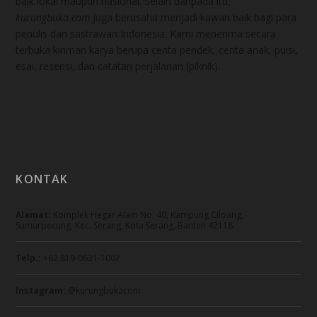
baik lokal maupun nasional. Selain daripada itu,
kurungbuka.com
juga berusaha menjadi kawan baik bagi para
penulis dan sastrawan Indonesia. Kami menerima secara
terbuka kiriman karya berupa cerita pendek, cerita anak, puisi,
esai, resensi, dan catatan perjalanan (piknik).
KONTAK
Alamat:
Komplek Hegar Alam No. 40, Kampung Ciloang,
Sumurpecung, Kec. Serang, Kota Serang, Banten 42118.
Telp.:
+62 819-0631-1007
Instagram:
@kurungbukacom