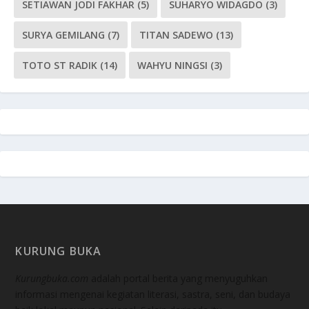
SETIAWAN JODI FAKHAR
(5)
SUHARYO WIDAGDO
(3)
SURYA GEMILANG
(7)
TITAN SADEWO
(13)
TOTO ST RADIK
(14)
WAHYU NINGSI
(3)
KURUNG BUKA
Kurungbuka.com
adalah portal berita yang menyuguhkan
informasi mengenai kegiatan literasi, sastra, seni, dan budaya