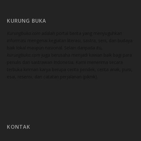
KURUNG BUKA
Kurungbuka.com
adalah portal berita yang menyuguhkan
informasi mengenai kegiatan literasi, sastra, seni, dan budaya
baik lokal maupun nasional. Selain daripada itu,
kurungbuka.com
juga berusaha menjadi kawan baik bagi para
penulis dan sastrawan Indonesia. Kami menerima secara
terbuka kiriman karya berupa cerita pendek, cerita anak, puisi,
esai, resensi, dan catatan perjalanan (piknik).
KONTAK