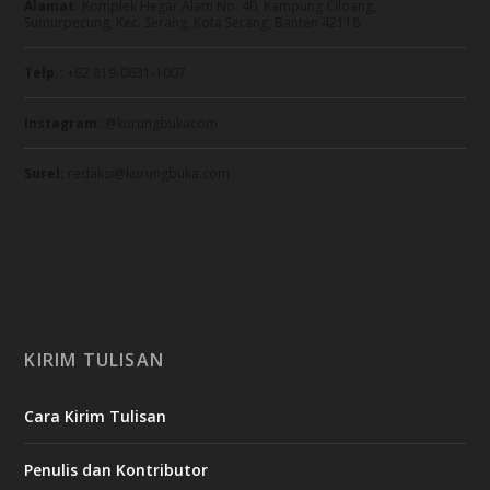
Alamat:
Komplek Hegar Alam No. 40, Kampung Ciloang,
Sumurpecung, Kec. Serang, Kota Serang, Banten 42118.
Telp.:
+62 819-0631-1007
Instagram:
@kurungbukacom
Surel:
redaksi@kurungbuka.com
KIRIM TULISAN
Cara Kirim Tulisan
Penulis dan Kontributor