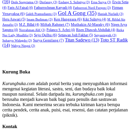
(16)
Erwin Setia
Dede Soepriatna
(3)
Diofanny
(3)
Endang S. Sulistiya
(3)
Erna Surya
(3)
Firman
(4)
Faris Al Faisal
(4)
Fathurrochman Karyadi
(4)
Fathurrozi Nuril Furqon
(3)
Gol A Gong
(35)
Venayaksa
(6)
Galeh Pramudianto
(3)
Haniah Nurlaili
(3)
Heru Anwari
(5)
Ken Hanggara
(6)
Kiki Sulistyo
(4)
Imam Budiman
(3)
M. Rifdal Ais
Miftah Rahmet
(7)
Muthakin Al-Maraky
(6)
M.Z. Billal
(4)
Nipen Arya
Annafis
(3)
Saputra
(4)
Polanco S. Achri
(4)
Risen Dhawuh Abdullah
(4)
Norrahman Alif
(3)
Rizka
Sejo Qulhu
(6)
Setiawan Jodi Fakhar
(5)
Nur Laily Muallifa
(3)
Setyaningsih
(3)
Titan Sadewo
(13)
Toto ST Radik
Surya Gemilang
(7)
Suharyo Widagdo
(3)
(14)
Wahyu Ningsi
(3)
Kurung Buka
Kurungbuka.com
adalah portal berita yang menyuguhkan informasi
mengenai kegiatan literasi, sastra, seni, dan budaya baik lokal
maupun nasional. Selain daripada itu,
kurungbuka.com
juga
berusaha menjadi kawan baik bagi para penulis dan sastrawan
Indonesia. Kami menerima secara terbuka kiriman karya berupa
cerita pendek, cerita anak, puisi, esai, resensi, dan catatan perjalanan
(piknik).
Kontak