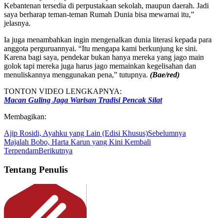
Kebantenan tersedia di perpustakaan sekolah, maupun daerah. Jadi
saya berharap teman-teman Rumah Dunia bisa mewarnai itu,”
jelasnya.
Ia juga menambahkan ingin mengenalkan dunia literasi kepada para
anggota perguruannyai. “Itu mengapa kami berkunjung ke sini.
Karena bagi saya, pendekar bukan hanya mereka yang jago main
golok tapi mereka juga harus jago memainkan kegelisahan dan
menuliskannya menggunakan pena,” tutupnya.
(Bae/red)
TONTON VIDEO LENGKAPNYA:
Macan Guling Jaga Warisan Tradisi Pencak Silat
Membagikan:
Ajip Rosidi, Ayahku yang Lain (Edisi Khusus)
Sebelumnya
Majalah Bobo, Harta Karun yang Kini Kembali
Terpendam
Berikutnya
Tentang Penulis