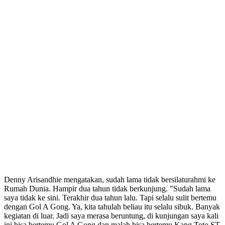
Denny Arisandhie mengatakan, sudah lama tidak bersilaturahmi ke
Rumah Dunia. Hampir dua tahun tidak berkunjung. ”Sudah lama
saya tidak ke sini. Terakhir dua tahun lalu. Tapi selalu sulit bertemu
dengan Gol A Gong. Ya, kita tahulah beliau itu selalu sibuk. Banyak
kegiatan di luar. Jadi saya merasa beruntung, di kunjungan saya kali
ini bisa bertemu Gol A Gong dan malah bisa bertemu Kang Toto ST