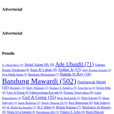
Advertorial
Advertorial
Penulis
Ade Ubaidil
(71)
Abdul Salam HS
(9)
Adipatra
A. Warits Rovi
(3)
Ardian Je
(15)
Anas Al Lubab
(8)
Kenaro Wicaksana
(4)
Ardy Kresna Crenata
(3)
Balada Si Roy
(16)
Baehaqi Mohamad
(7)
Ayu Alfiah Jonas
(5)
Bandung Mawardi
(502)
Darmawati Majid
(16)
Erwin Setia
Diofanny
(3)
Dody Widianto
(3)
Endang S. Sulistiya
(3)
Erna Surya
(3)
Firman Venayaksa
(6)
(4)
Faris Al Faisal
(4)
Fathurrochman Karyadi
(4)
Galeh
Gol A Gong
(35)
Heru Anwari
(5)
Pramudianto
(3)
Haris Hudzaifah
(3)
Ilham
Ken Hanggara
(6)
Kiki Sulistyo
Wahyudi
(3)
Imam Budiman
(3)
Isbedy Stiawan ZS
(3)
Miftah Rahmet
(7)
Muthakin Al-Maraky
(4)
M.Z. Billal
(4)
M. Rifdal Ais Annafis
(3)
(6)
Nipen Arya Saputra
(4)
Polanco S. Achri
(4)
Risen Dhawuh
Norrahman Alif
(3)