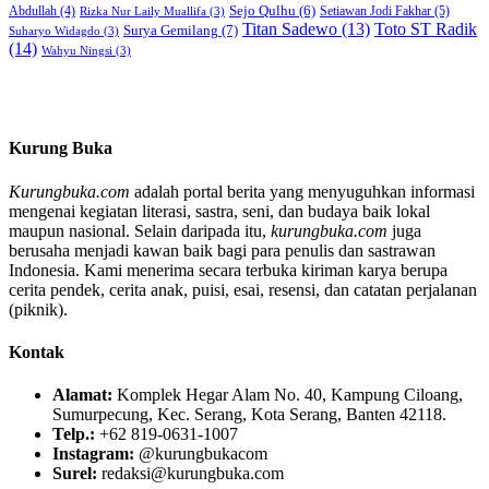
Sejo Qulhu
(6)
Setiawan Jodi Fakhar
(5)
Abdullah
(4)
Rizka Nur Laily Muallifa
(3)
Titan Sadewo
(13)
Toto ST Radik
Surya Gemilang
(7)
Suharyo Widagdo
(3)
(14)
Wahyu Ningsi
(3)
Kurung Buka
Kurungbuka.com
adalah portal berita yang menyuguhkan informasi
mengenai kegiatan literasi, sastra, seni, dan budaya baik lokal
maupun nasional. Selain daripada itu,
kurungbuka.com
juga
berusaha menjadi kawan baik bagi para penulis dan sastrawan
Indonesia. Kami menerima secara terbuka kiriman karya berupa
cerita pendek, cerita anak, puisi, esai, resensi, dan catatan perjalanan
(piknik).
Kontak
Alamat:
Komplek Hegar Alam No. 40, Kampung Ciloang,
Sumurpecung, Kec. Serang, Kota Serang, Banten 42118.
Telp.:
+62 819-0631-1007
Instagram:
@kurungbukacom
Surel:
redaksi@kurungbuka.com