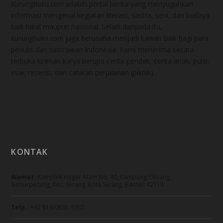
Kurungbuka.com
adalah portal berita yang menyuguhkan
informasi mengenai kegiatan literasi, sastra, seni, dan budaya
baik lokal maupun nasional. Selain daripada itu,
kurungbuka.com
juga berusaha menjadi kawan baik bagi para
penulis dan sastrawan Indonesia. Kami menerima secara
terbuka kiriman karya berupa cerita pendek, cerita anak, puisi,
esai, resensi, dan catatan perjalanan (piknik).
KONTAK
Alamat:
Komplek Hegar Alam No. 40, Kampung Ciloang,
Sumurpecung, Kec. Serang, Kota Serang, Banten 42118.
Telp.:
+62 819-0631-1007