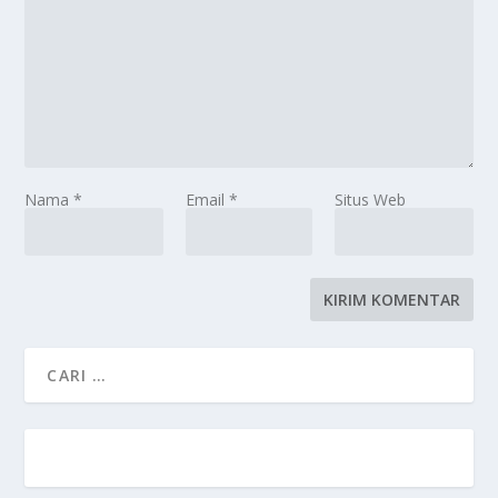
Nama
*
Email
*
Situs Web