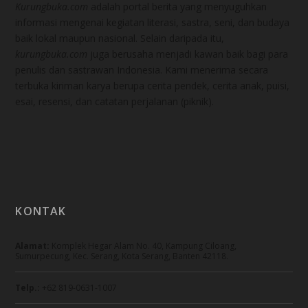
Kurungbuka.com
adalah portal berita yang menyuguhkan
informasi mengenai kegiatan literasi, sastra, seni, dan budaya
baik lokal maupun nasional. Selain daripada itu,
kurungbuka.com
juga berusaha menjadi kawan baik bagi para
penulis dan sastrawan Indonesia. Kami menerima secara
terbuka kiriman karya berupa cerita pendek, cerita anak, puisi,
esai, resensi, dan catatan perjalanan (piknik).
KONTAK
Alamat:
Komplek Hegar Alam No. 40, Kampung Ciloang,
Sumurpecung, Kec. Serang, Kota Serang, Banten 42118.
Telp.:
+62 819-0631-1007