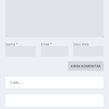
Nama
*
Email
*
Situs Web