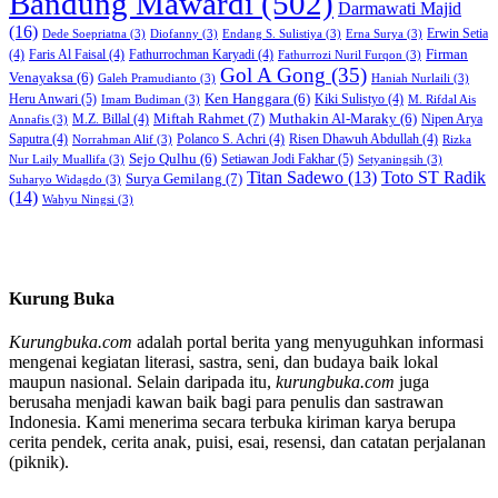
Bandung Mawardi
(502)
Darmawati Majid
(16)
Erwin Setia
Dede Soepriatna
(3)
Diofanny
(3)
Endang S. Sulistiya
(3)
Erna Surya
(3)
Firman
(4)
Faris Al Faisal
(4)
Fathurrochman Karyadi
(4)
Fathurrozi Nuril Furqon
(3)
Gol A Gong
(35)
Venayaksa
(6)
Galeh Pramudianto
(3)
Haniah Nurlaili
(3)
Heru Anwari
(5)
Ken Hanggara
(6)
Kiki Sulistyo
(4)
Imam Budiman
(3)
M. Rifdal Ais
Miftah Rahmet
(7)
Muthakin Al-Maraky
(6)
M.Z. Billal
(4)
Nipen Arya
Annafis
(3)
Saputra
(4)
Polanco S. Achri
(4)
Risen Dhawuh Abdullah
(4)
Norrahman Alif
(3)
Rizka
Sejo Qulhu
(6)
Setiawan Jodi Fakhar
(5)
Nur Laily Muallifa
(3)
Setyaningsih
(3)
Titan Sadewo
(13)
Toto ST Radik
Surya Gemilang
(7)
Suharyo Widagdo
(3)
(14)
Wahyu Ningsi
(3)
Kurung Buka
Kurungbuka.com
adalah portal berita yang menyuguhkan informasi
mengenai kegiatan literasi, sastra, seni, dan budaya baik lokal
maupun nasional. Selain daripada itu,
kurungbuka.com
juga
berusaha menjadi kawan baik bagi para penulis dan sastrawan
Indonesia. Kami menerima secara terbuka kiriman karya berupa
cerita pendek, cerita anak, puisi, esai, resensi, dan catatan perjalanan
(piknik).